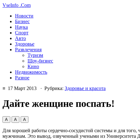
VseInfo
.Com
Новости
Бизнес
Наука
Спорт
Авто
Здоровье
Развлечения
Туризм
Шоу-бизнес
Кино
Недвижимость
Разное
≡ 17 Март 2013 · Рубрика:
Здоровье и красота
Дайте женщине поспать!
А
А
А
Для хорошей работы сердечно-сосудистой системы и для того,
мужчинам. Это вывод, озвученный учеными из Университета 