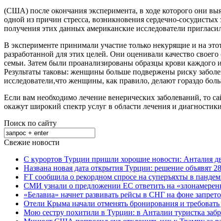
(США) после окончания эксперимента, в ходе которого они выяс
одной из причин стресса, возникновения сердечно-сосудистых 
получения этих данных американские исследователи пригласил
В эксперименте принимали участие только некурящие и на это
разработанной для этих целей. Они оценивали качество своего 
семьи. Затем были проанализированы образцы крови каждого и
Результаты таковы: женщины больше подвержены риску заболев
исследователи,что женщины, как правило, делают гораздо бол
Если вам необходимо лечение венерических заболеваний, то с
окажут широкий спектр услуг в области лечения и диагностики
Поиск по сайту
Свежие новости
С курортов Турции пришли хорошие новости: Анталия дв
Названа новая дата открытия Турции: решение объявят 28
FT сообщила о рекордном спросе на суперъяхты в панде
СМИ узнали о предложении ЕС ответить на «злонамерен
«Белавиа» начнет развивать рейсы в СНГ на фоне запрет
Отели Крыма начали отменять бронирования и требовать
Мою сестру похитили в Турции: в Анталии туристка забр