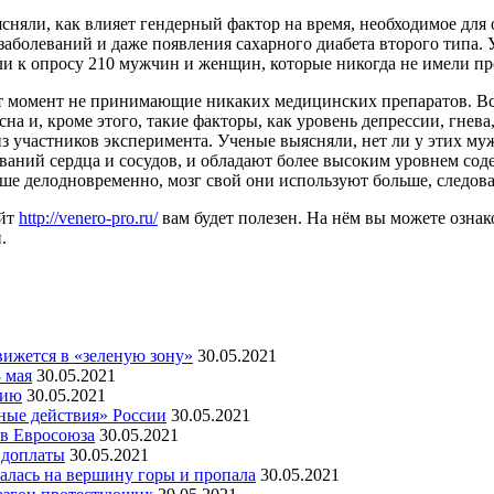
няли, как влияет гендерный фактор на время, необходимое для о
заболеваний и даже появления сахарного диабета второго типа. 
и к опросу 210 мужчин и женщин, которые никогда не имели про
т момент не принимающие никаких медицинских препаратов. Все
сна и, кроме этого, такие факторы, как уровень депрессии, гнев
з участников эксперимента. Ученые выясняли, нет ли у этих му
аний сердца и сосудов, и обладают более высоким уровнем соде
ьше делодновременно, мозг свой они используют больше, следов
айт
http://venero-pro.ru/
вам будет полезен. На нём вы можете озна
.
ижется в «зеленую зону»
30.05.2021
 мая
30.05.2021
мию
30.05.2021
ные действия» России
30.05.2021
ов Евросоюза
30.05.2021
 доплаты
30.05.2021
алась на вершину горы и пропала
30.05.2021