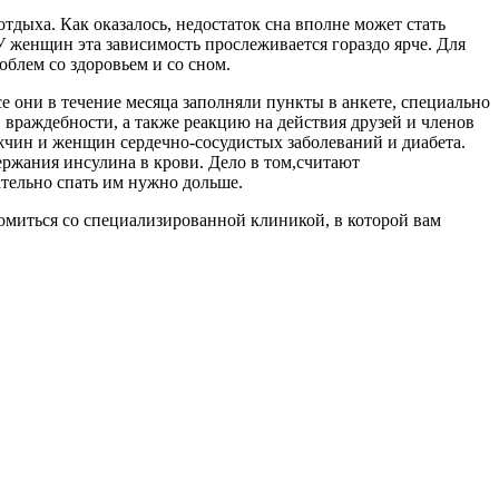
тдыха. Как оказалось, недостаток сна вполне может стать
У женщин эта зависимость прослеживается гораздо ярче. Для
блем со здоровьем и со сном.
 они в течение месяца заполняли пункты в анкете, специально
а, враждебности, а также реакцию на действия друзей и членов
жчин и женщин сердечно-сосудистых заболеваний и диабета.
ржания инсулина в крови. Дело в том,считают
ательно спать им нужно дольше.
комиться со специализированной клиникой, в которой вам