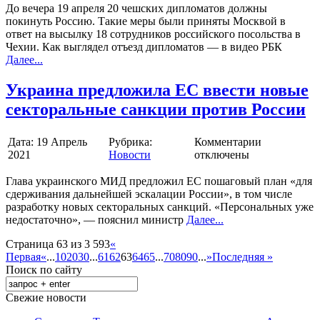
До вечера 19 апреля 20 чешских дипломатов должны
покинуть Россию. Такие меры были приняты Москвой в
ответ на высылку 18 сотрудников российского посольства в
Чехии. Как выглядел отъезд дипломатов — в видео РБК
Далее...
Украина предложила ЕС ввести новые
секторальные санкции против России
Дата:
19 Апрель
Рубрика:
Комментарии
2021
Новости
отключены
Глава украинского МИД предложил ЕС пошаговый план «для
сдерживания дальнейшей эскалации России», в том числе
разработку новых секторальных санкций. «Персональных уже
недостаточно», — пояснил министр
Далее...
Страница 63 из 3 593
«
Первая
«
...
10
20
30
...
61
62
63
64
65
...
70
80
90
...
»
Последняя »
Поиск по сайту
Свежие новости