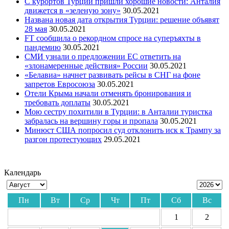
С курортов Турции пришли хорошие новости: Анталия
движется в «зеленую зону»
30.05.2021
Названа новая дата открытия Турции: решение объявят
28 мая
30.05.2021
FT сообщила о рекордном спросе на суперъяхты в
пандемию
30.05.2021
СМИ узнали о предложении ЕС ответить на
«злонамеренные действия» России
30.05.2021
«Белавиа» начнет развивать рейсы в СНГ на фоне
запретов Евросоюза
30.05.2021
Отели Крыма начали отменять бронирования и
требовать доплаты
30.05.2021
Мою сестру похитили в Турции: в Анталии туристка
забралась на вершину горы и пропала
30.05.2021
Минюст США попросил суд отклонить иск к Трампу за
разгон протестующих
29.05.2021
Календарь
Пн
Вт
Ср
Чт
Пт
Сб
Вс
1
2