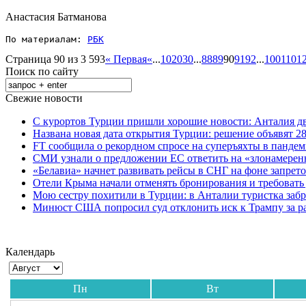
Анастасия Батманова
По материалам: 
РБК
Страница 90 из 3 593
« Первая
«
...
10
20
30
...
88
89
90
91
92
...
100
110
1
Поиск по сайту
Свежие новости
С курортов Турции пришли хорошие новости: Анталия дв
Названа новая дата открытия Турции: решение объявят 28
FT сообщила о рекордном спросе на суперъяхты в панде
СМИ узнали о предложении ЕС ответить на «злонамерен
«Белавиа» начнет развивать рейсы в СНГ на фоне запрет
Отели Крыма начали отменять бронирования и требовать
Мою сестру похитили в Турции: в Анталии туристка забр
Минюст США попросил суд отклонить иск к Трампу за р
Календарь
Пн
Вт