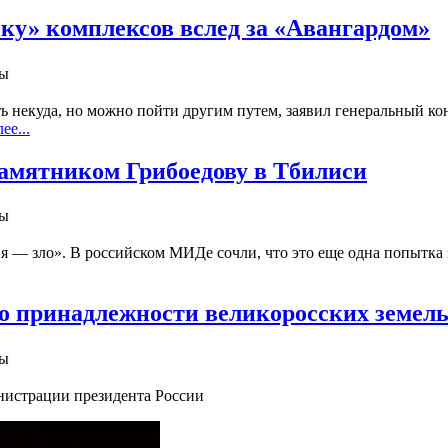
ку» комплексов вслед за «Авангардом»
ны
ь некуда, но можно пойти другим путем, заявил генеральный кон
ее...
амятником Грибоедову в Тбилиси
ны
ия — зло». В российском МИДе сочли, что это еще одна попыт
о принадлежности великоросских земел
ны
инистрации президента России