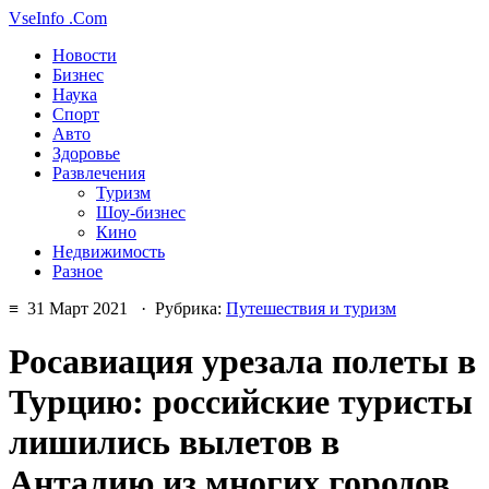
VseInfo
.Com
Новости
Бизнес
Наука
Спорт
Авто
Здоровье
Развлечения
Туризм
Шоу-бизнес
Кино
Недвижимость
Разное
≡ 31 Март 2021 · Рубрика:
Путешествия и туризм
Росавиация урезала полеты в
Турцию: российские туристы
лишились вылетов в
Анталию из многих городов