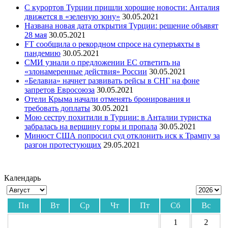
С курортов Турции пришли хорошие новости: Анталия
движется в «зеленую зону»
30.05.2021
Названа новая дата открытия Турции: решение объявят
28 мая
30.05.2021
FT сообщила о рекордном спросе на суперъяхты в
пандемию
30.05.2021
СМИ узнали о предложении ЕС ответить на
«злонамеренные действия» России
30.05.2021
«Белавиа» начнет развивать рейсы в СНГ на фоне
запретов Евросоюза
30.05.2021
Отели Крыма начали отменять бронирования и
требовать доплаты
30.05.2021
Мою сестру похитили в Турции: в Анталии туристка
забралась на вершину горы и пропала
30.05.2021
Минюст США попросил суд отклонить иск к Трампу за
разгон протестующих
29.05.2021
Календарь
Пн
Вт
Ср
Чт
Пт
Сб
Вс
1
2