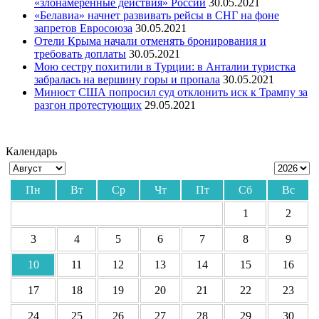
«злонамеренные действия» России
30.05.2021
«Белавиа» начнет развивать рейсы в СНГ на фоне
запретов Евросоюза
30.05.2021
Отели Крыма начали отменять бронирования и
требовать доплаты
30.05.2021
Мою сестру похитили в Турции: в Анталии туристка
забралась на вершину горы и пропала
30.05.2021
Минюст США попросил суд отклонить иск к Трампу за
разгон протестующих
29.05.2021
Календарь
Пн
Вт
Ср
Чт
Пт
Сб
Вс
1
2
3
4
5
6
7
8
9
10
11
12
13
14
15
16
17
18
19
20
21
22
23
24
25
26
27
28
29
30