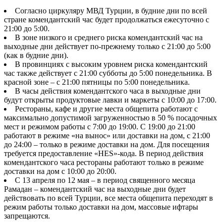
Согласно циркуляру МВД Турции, в будние дни по всей
стране комендантский час будет продолжаться ежесуточно с
21:00 до 5:00.
В зоне низкого и среднего риска комендантский час на
выходные дни действует по-прежнему только с 21:00 до 5:00
(как в будние дни).
В провинциях с высоким уровнем риска комендантский
час также действует с 21:00 субботы до 5:00 понедельника. В
красной зоне – с 21:00 пятницы по 5:00 понедельника.
В часы действия комендантского часа в выходные дни
будут открыты продуктовые лавки и маркеты с 10:00 до 17:00.
Рестораны, кафе и другие места общепита работают с
максимально допустимой загруженностью в 50 % посадочных
мест и режимом работы с 7:00 до 19:00. С 19:00 до 21:00
работают в режиме «на вынос» или доставки на дом, с 21:00
до 24:00 – только в режиме доставки на дом. Для посещения
требуется предоставление «НЕS»-кода. В период действия
комендантского часа рестораны работают только в режиме
доставки на дом с 10:00 до 20:00.
С 13 апреля по 12 мая – в период священного месяца
Рамадан – комендантский час на выходные дни будет
действовать по всей Турции, все места общепита переходят в
режим работы только доставки на дом, массовые ифтары
запрещаются.