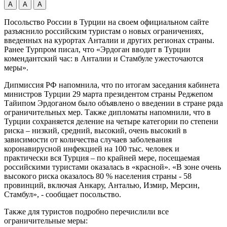
А
А
А
Посольство России в Турции на своем официальном сайте
разъяснило российским туристам о новых ограничениях,
введенных на курортах Анталии и других регионах страны.
Ранее Турпром писал, что «Эрдоган вводит в Турции
комендантский час: в Анталии и Стамбуле ужесточаются
меры».
Дипмиссия РФ напомнила, что по итогам заседания кабинета
министров Турции 29 марта президентом страны Реджепом
Тайипом Эрдоганом было объявлено о введении в стране ряда
ограничительных мер. Также дипломаты напомнили, что в
Турции сохраняется деление на четыре категории по степени
риска – низкий, средний, высокий, очень высокий в
зависимости от количества случаев заболевания
коронавирусной инфекцией на 100 тыс. человек и
практически вся Турция – по крайней мере, посещаемая
российскими туристами оказалась в «красной». «В зоне очень
высокого риска оказалось 80 % населения страны - 58
провинций, включая Анкару, Анталью, Измир, Мерсин,
Стамбул», - сообщает посольство.
Также для туристов подробно перечислили все
ограничительные меры: