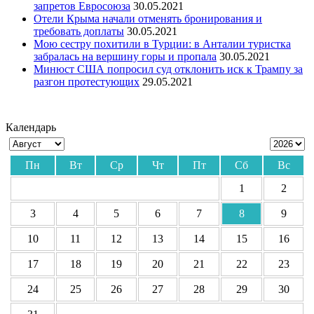
запретов Евросоюза
30.05.2021
Отели Крыма начали отменять бронирования и
требовать доплаты
30.05.2021
Мою сестру похитили в Турции: в Анталии туристка
забралась на вершину горы и пропала
30.05.2021
Минюст США попросил суд отклонить иск к Трампу за
разгон протестующих
29.05.2021
Календарь
Пн
Вт
Ср
Чт
Пт
Сб
Вс
1
2
3
4
5
6
7
8
9
10
11
12
13
14
15
16
17
18
19
20
21
22
23
24
25
26
27
28
29
30