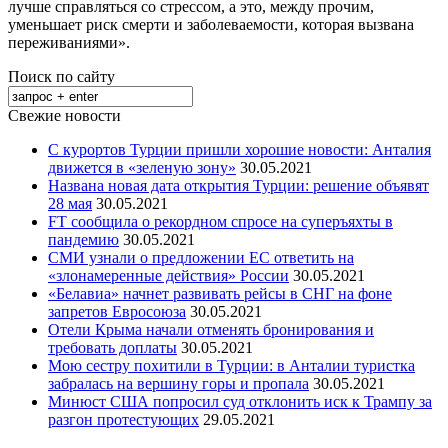
лучше справляться со стрессом, а это, между прочим,
уменьшает риск смерти и заболеваемости, которая вызвана
переживаниями».
Поиск по сайту
Свежие новости
С курортов Турции пришли хорошие новости: Анталия
движется в «зеленую зону»
30.05.2021
Названа новая дата открытия Турции: решение объявят
28 мая
30.05.2021
FT сообщила о рекордном спросе на суперъяхты в
пандемию
30.05.2021
СМИ узнали о предложении ЕС ответить на
«злонамеренные действия» России
30.05.2021
«Белавиа» начнет развивать рейсы в СНГ на фоне
запретов Евросоюза
30.05.2021
Отели Крыма начали отменять бронирования и
требовать доплаты
30.05.2021
Мою сестру похитили в Турции: в Анталии туристка
забралась на вершину горы и пропала
30.05.2021
Минюст США попросил суд отклонить иск к Трампу за
разгон протестующих
29.05.2021