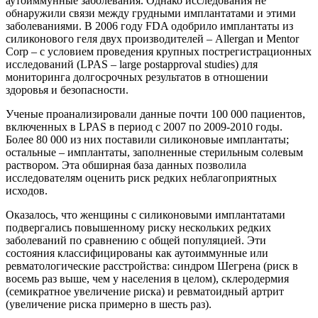
аутоиммунные заболевания. Однако исследования не
обнаружили связи между грудными имплантатами и этими
заболеваниями. В 2006 году FDA одобрило имплантаты из
силиконового геля двух производителей – Allergan и Mentor
Corp – с условием проведения крупных пострегистрационных
исследований (LPAS – large postapproval studies) для
мониторинга долгосрочных результатов в отношении
здоровья и безопасности.
Ученые проанализировали данные почти 100 000 пациентов,
включенных в LPAS в период с 2007 по 2009-2010 годы.
Более 80 000 из них поставили силиконовые имплантаты;
остальные – имплантаты, заполненные стерильным солевым
раствором. Эта обширная база данных позволила
исследователям оценить риск редких неблагоприятных
исходов.
Оказалось, что женщины с силиконовыми имплантатами
подвергались повышенному риску нескольких редких
заболеваний по сравнению с общей популяцией. Эти
состояния классифицированы как аутоиммунные или
ревматологические расстройства: синдром Шегрена (риск в
восемь раз выше, чем у населения в целом), склеродермия
(семикратное увеличение риска) и ревматоидный артрит
(увеличение риска примерно в шесть раз).