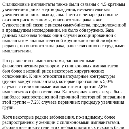
Силиконовые имплантаты также были связаны с 4,5-кратным
увеличением риска мертворождения, незначительным
увеличением риска выкидыша. Почти в четыре раза выше
оказался риск меланомы, опасного типа рака кожи.
Существенной связи с риском самоубийства, предположенной
в предыдущем исследовании, не было обнаружено. База
данных включала только один случай ассоциированной с
имплантатом анапластической крупноклеточной лимфомы –
редкого, но опасного типа рака, ранее связанного с грудными
имплантатами.
По сравнению с имплантатами, заполненными
физиологическим раствором, у силиконовых имплантатов
был более высокий риск некоторых хирургических
осложнений. К ним относятся капсулярные контрактуры
(рубцы вокруг имплантата), которые произошли в 5,0%
случаев с силиконовыми имплантатами против 2,8%
имплантатов с физраствором. Капсулярная контрактура была
наиболее распространенной причиной повторной операции в
этой группе – 7,2% случаев первичных процедур увеличения
груди.
Хотя некоторые редкие заболевания, по-видимому, более
распространены у женщин с силиконовыми имплантатами,
абсолютные показатели этих неблагоприятных исходов были