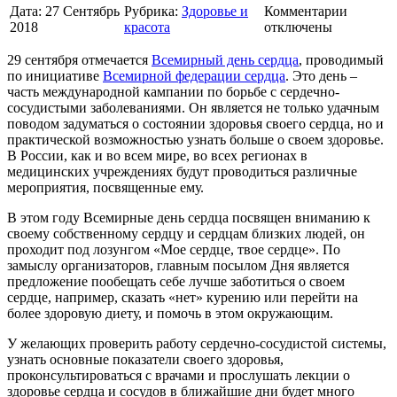
Дата:
27 Сентябрь
Рубрика:
Здоровье и
Комментарии
2018
красота
отключены
29 сентября отмечается
Всемирный день сердца
, проводимый
по инициативе
Всемирной федерации сердца
. Это день –
часть международной кампании по борьбе с сердечно-
сосудистыми заболеваниями. Он является не только удачным
поводом задуматься о состоянии здоровья своего сердца, но и
практической возможностью узнать больше о своем здоровье.
В России, как и во всем мире, во всех регионах в
медицинских учреждениях будут проводиться различные
мероприятия, посвященные ему.
В этом году Всемирные день сердца посвящен вниманию к
своему собственному сердцу и сердцам близких людей, он
проходит под лозунгом «Мое сердце, твое сердце». По
замыслу организаторов, главным посылом Дня является
предложение пообещать себе лучше заботиться о своем
сердце, например, сказать «нет» курению или перейти на
более здоровую диету, и помочь в этом окружающим.
У желающих проверить работу сердечно-сосудистой системы,
узнать основные показатели своего здоровья,
проконсультироваться с врачами и прослушать лекции о
здоровье сердца и сосудов в ближайшие дни будет много