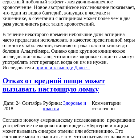
серьезный побочный эффект - желудочно-кишечное
кровотечение. Новое австралийское исследование показывает,
что один из видов бактерий, живущих в желудке и
кишечнике, в сочетании с аспирином может более чем в два
раза увеличивать риск таких кровотечений.
В течение некоторого времени небольшие дозы аспирина
часто предлагали использовать в качестве превентивной меры
от многих заболеваний, начиная от рака толстой кишки до
болезни Альцгеймера. Однако одно крупное клиническое
исследование показало, что многие здоровые пациенты могут
употреблять этот препарат, когда он им не нужен.
Исследователи
пришли к выводу
Далее...
Отказ от вредной пищи может
вызывать настоящую ломку
Дата:
24 Сентябрь
Рубрика:
Здоровье и
Комментарии
2018
красота
отключены
Согласно новому американскому исследованию, прекращение
употребление нездорово пищи вроде гамбургеров и пиццы
может вызывать синдром отмены или абстиненцию. Это
состояние можно сравнить с тем, что испытывают наркоманы