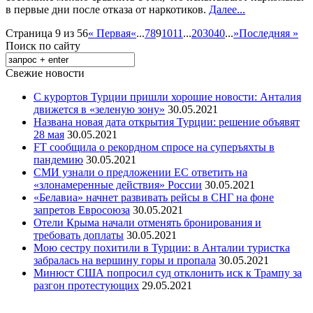
в первые дни после отказа от наркотиков.
Далее...
Страница 9 из 56
« Первая
«
...
7
8
9
10
11
...
20
30
40
...
»
Последняя »
Поиск по сайту
Свежие новости
С курортов Турции пришли хорошие новости: Анталия
движется в «зеленую зону»
30.05.2021
Названа новая дата открытия Турции: решение объявят
28 мая
30.05.2021
FT сообщила о рекордном спросе на суперъяхты в
пандемию
30.05.2021
СМИ узнали о предложении ЕС ответить на
«злонамеренные действия» России
30.05.2021
«Белавиа» начнет развивать рейсы в СНГ на фоне
запретов Евросоюза
30.05.2021
Отели Крыма начали отменять бронирования и
требовать доплаты
30.05.2021
Мою сестру похитили в Турции: в Анталии туристка
забралась на вершину горы и пропала
30.05.2021
Минюст США попросил суд отклонить иск к Трампу за
разгон протестующих
29.05.2021