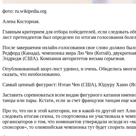
фото: ru.wikipedia.org
Алена Косторная.
Главным критерием для отбора победителей, если следовать об
лист претендентов был определен по итогам голосования болел
После завершения онлайн-голосования свое слово должно было
Редфорд (Канада), чемпионка мира Лю Чен (Китай), двукратн
Элдридж (США). Компания авторитетов весьма серьезная.
Опубликованный шорт-лист удивил, и очень. Обиделись многи
сказать, что необоснованно.
Самый ценный фигурист: Нэтан Чен (США), Юдзуру Ханю (Япо
Заставить соревноваться всем видам фигурного катания именно
танцы или пары. Кстати, если за счет французов танцам еще к
Про то, что ни в этой категории, ни в какой-то другой нет Ал
следовать итогам сезона, то спортсменка не участвовала в че
организаторов о том, что номинантов утверждали исходя из «м
спонсоров», то олимпийская чемпионка тут будет спорить лишь