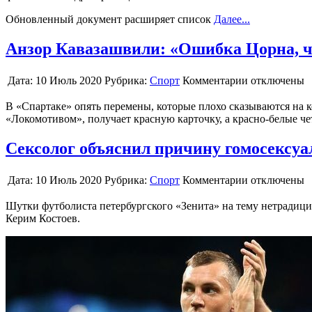
Обновленный документ расширяет список
Далее...
Анзор Кавазашвили: «Ошибка Цорна, ч
Дата:
10 Июль 2020
Рубрика:
Спорт
Комментарии отключены
В «Спартаке» опять перемены, которые плохо сказываются на к
«Локомотивом», получает красную карточку, а красно-белые че
Сексолог объяснил причину гомосексу
Дата:
10 Июль 2020
Рубрика:
Спорт
Комментарии отключены
Шутки футболиста петербургского «Зенита» на тему нетрадици
Керим Костоев.