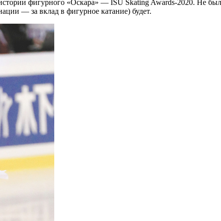
истории фигурного «Оскара» — ISU Skating Awards-2020. Не было
ации — за вклад в фигурное катание) будет.