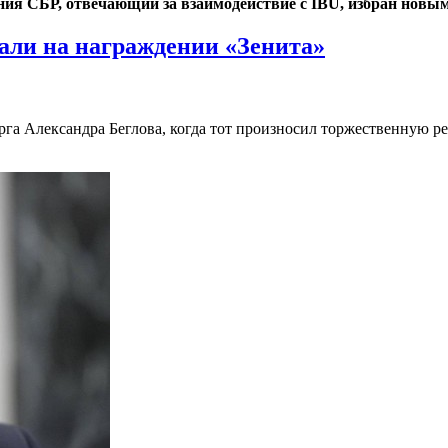
ия СБР, отвечающий за взаимодействие с IBU, избран новы
тали на награждении «Зенита»
рга Александра Беглова, когда тот произносил торжественную р