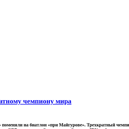
ратному чемпиону мира
» поменяли на биатлон «при Майгурове». Трехкратный чемп