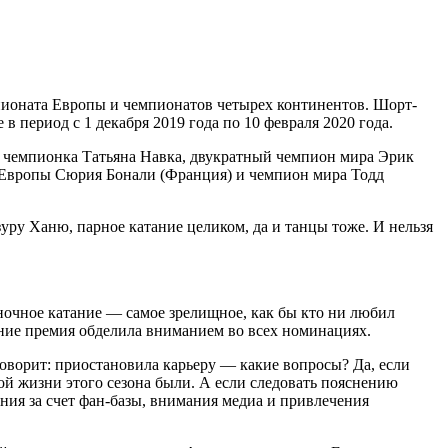
мпионата Европы и чемпионатов четырех континентов. Шорт-
 период с 1 декабря 2019 года по 10 февраля 2020 года.
ая чемпионка Татьяна Навка, двукратный чемпион мира Эрик
а Европы Сюрия Бонали (Франция) и чемпион мира Тодд
ру Ханю, парное катание целиком, да и танцы тоже. И нельзя
иночное катание — самое зрелищное, как бы кто ни любил
тание премия обделила вниманием во всех номинациях.
 говорит: приостановила карьеру — какие вопросы? Да, если
ной жизни этого сезона были. А если следовать пояснению
ния за счет фан-базы, внимания медиа и привлечения