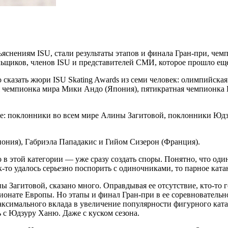
ъяснениям ISU, стали результаты этапов и финала Гран-при, че
ьщиков, членов ISU и представителей СМИ, которое прошло еще в
 сказать жюри ISU Skating Awards из семи человек: олимпийск
ая чемпионка мира Мики Андо (Япония), пятикратная чемпионк
е: поклонники во всем мире Алины Загитовой, поклонники Юдзу
ния), Габриэла Пападакис и Гийом Сизерон (Франция).
 в этой категории — уже сразу создать споры. Понятно, что од
ак-то удалось серьезно поспорить с одиночниками, то парное ка
ины Загитовой, сказано много. Оправдывая ее отсутствие, кто-то
мпионате Европы. Но этапы и финал Гран-при в ее соревнователь
аксимального вклада в увеличение популярности фигурного ката
 с Юдзуру Ханю. Даже с куском сезона.