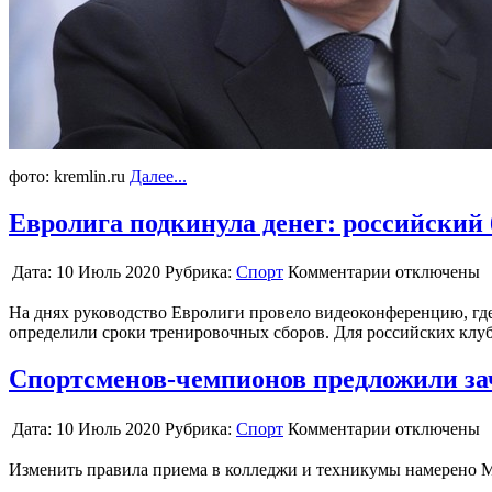
фото: kremlin.ru
Далее...
Евролига подкинула денег: российский 
Дата:
10 Июль 2020
Рубрика:
Спорт
Комментарии отключены
На днях руководство Евролиги провело видеоконференцию, где 
определили сроки тренировочных сборов. Для российских клуб
Спортсменов-чемпионов предложили за
Дата:
10 Июль 2020
Рубрика:
Спорт
Комментарии отключены
Изменить правила приема в колледжи и техникумы намерено 