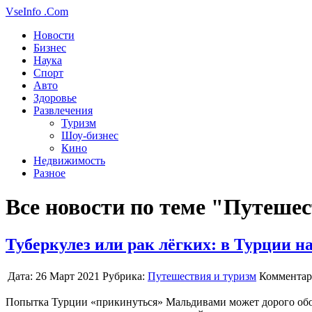
VseInfo
.Com
Новости
Бизнес
Наука
Спорт
Авто
Здоровье
Развлечения
Туризм
Шоу-бизнес
Кино
Недвижимость
Разное
Все новости по теме "Путеше
Туберкулез или рак лёгких: в Турции 
Дата:
26 Март 2021
Рубрика:
Путешествия и туризм
Комментар
Попытка Турции «прикинуться» Мальдивами может дорого обо