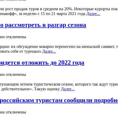
ли рост продаж туров в среднем на 20%. Некоторые курорты по
ькофф», за неделю с 15 по 21 марта 2021 года
Далее...
 рассмотреть в разгар сезона
ии отключены
ии: их обсуждение коварно перенесено на июньский саммит, т.е
овать себя от турецких
Далее...
идется отложить до 2022 года
ии отключены
упающем летнем туристическом сезоне, которого так ждут турис
а действительное». Такую оценку
Далее...
 российским туристам сообщили подробн
ии отключены