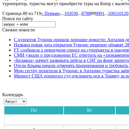
туроператор, туристы могут приобрести туры на Кипр с вылето
Страница 89 из 719
« Первая
«
...
10
20
30
...
87
88
89
90
91
...
100
110
120
Поиск по сайту
Свежие новости
С курортов Турции пришли хорошие новости: Анталия дв
Названа новая дата открытия Турции: решение объявят 28
FT сообщила о рекордном спросе на суперъяхты в панде
СМИ узнали о предложении ЕС ответить на «злонамерен
«Белавиа» начнет развивать рейсы в СНГ на фоне запрет
Отели Крыма начали отменять бронирования и требовать
Мою сестру похитили в Турции: в Анталии туристка забр
Минюст США попросил суд отклонить иск к Трампу за р
Календарь
Пн
Вт