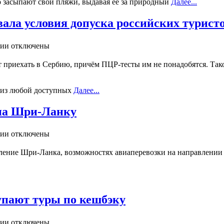
о засыпают свои пляжи, выдавая ее за природный
Далее...
ала условия допуска российских турист
ии отключены
 приехать в Сербию, причём ПЦР-тесты им не понадобятся. Тако
й из любой доступных
Далее...
 на Шри-Ланку
ии отключены
вление Шри-Ланка, возможностях авиаперевозки на направлении
упают туры по кешбэку
ии отключены