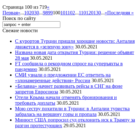
Страница 100 из 719
«
Первая
«
...
10
20
30
...
98
99
100
101
102
...
110
120
130
...
»
Последняя »
Поиск по сайту
Свежие новости
С курортов Турции пришли хорошие новости: Анталия
движется в «зеленую зону»
30.05.2021
Названа новая дата открытия Турции: решение объявят
28 мая
30.05.2021
FT сообщила о рекордном спросе на суперъяхты в
пандемию
30.05.2021
СМИ узнали о предложении ЕС ответить на
«злонамеренные действия» России
30.05.2021
«Белавиа» начнет развивать рейсы в СНГ на фоне
запретов Евросоюза
30.05.2021
Отели Крыма начали отменять бронирования и
требовать доплаты
30.05.2021
Мою сестру похитили в Турции: в Анталии туристка
забралась на вершину горы и пропала
30.05.2021
Минюст США попросил суд отклонить иск к Трампу за
разгон протестующих
29.05.2021