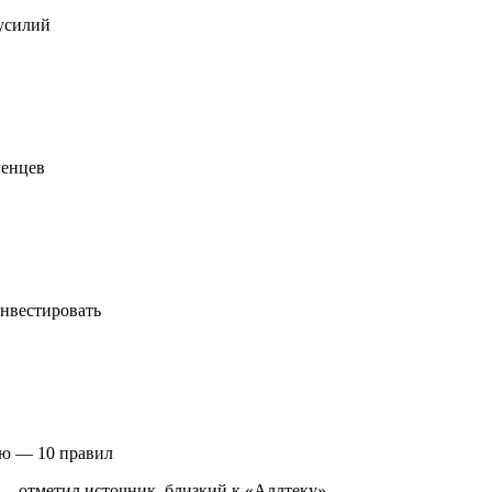
усилий
ленцев
инвестировать
лю — 10 правил
 — отметил источник, близкий к «Аллтеку».