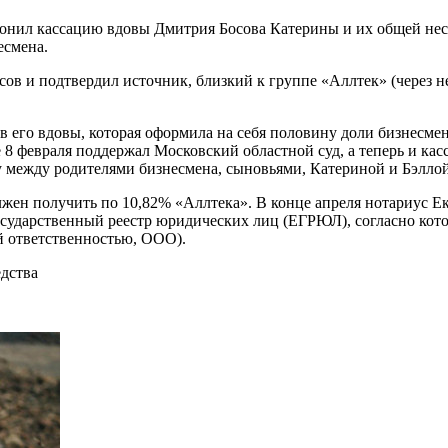
нил кассацию вдовы Дмитрия Босова Катерины и их общей несо
есмена.
сов и подтвердил источник, близкий к группе «Аллтек» (через 
 его вдовы, которая оформила на себя половину доли бизнесмена 
е 8 февраля поддержал Московский областной суд, а теперь и ка
у между родителями бизнесмена, сыновьями, Катериной и Бэллой
жен получить по 10,82% «Аллтека». В конце апреля нотариус Ек
 государственный реестр юридических лиц (ЕГРЮЛ), согласно ко
й ответственностью, ООО).
едства