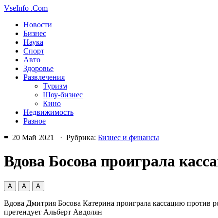
VseInfo
.Com
Новости
Бизнес
Наука
Спорт
Авто
Здоровье
Развлечения
Туризм
Шоу-бизнес
Кино
Недвижимость
Разное
≡ 20 Май 2021 · Рубрика:
Бизнес и финансы
Вдова Босова проиграла касса
А
А
А
Вдова Дмитрия Босова Катерина проиграла кассацию против ро
претендует Альберт Авдолян