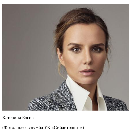
Катерина Босов
(Фото: пресс-служба УК «Сибантрацит»)