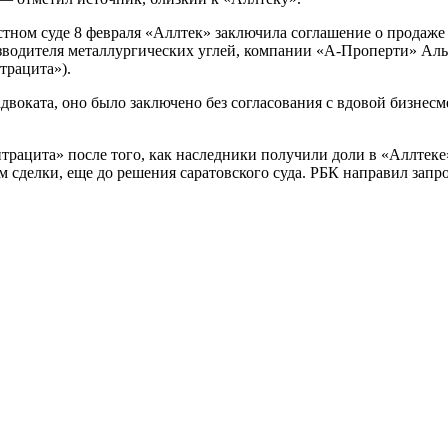
тном суде 8 февраля «Аллтек» заключила соглашение о продаже
зводителя металлургических углей, компании «А-Проперти» Аль
трацита»).
адвоката, оно было заключено без согласования с вдовой бизнес
трацита» после того, как наследники получили доли в «Аллтеке
м сделки, еще до решения саратовского суда. РБК направил зап