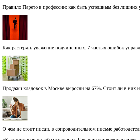
Правило Парето в профессии: как быть успешным без лишних 
Как растерять уважение подчиненных. 7 частых ошибок управ
Продажи кладовок в Москве выросли на 67%. Стоит ли в них 
О чем не стоит писать в сопроводительном письме работодате
«Кассационная жалоба отклонена. Решение оставлено в силе»,