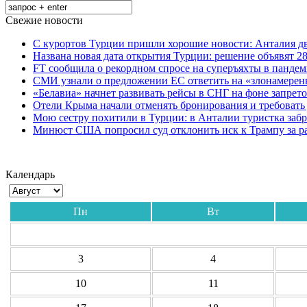
Свежие новости
С курортов Турции пришли хорошие новости: Анталия дв
Названа новая дата открытия Турции: решение объявят 28
FT сообщила о рекордном спросе на суперъяхты в панде
СМИ узнали о предложении ЕС ответить на «злонамерен
«Белавиа» начнет развивать рейсы в СНГ на фоне запрет
Отели Крыма начали отменять бронирования и требовать
Мою сестру похитили в Турции: в Анталии туристка забр
Минюст США попросил суд отклонить иск к Трампу за р
Календарь
Пн
Вт
3
4
10
11