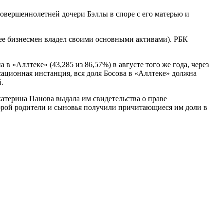
вершеннолетней дочери Бэллы в споре с его матерью и
нее бизнесмен владел своими основными активами). РБК
в «Аллтеке» (43,285 из 86,57%) в августе того же года, через
ссационная инстанция, вся доля Босова в «Аллтеке» должна
.
атерина Панова выдала им свидетельства о праве
торой родители и сыновья получили причитающиеся им доли в