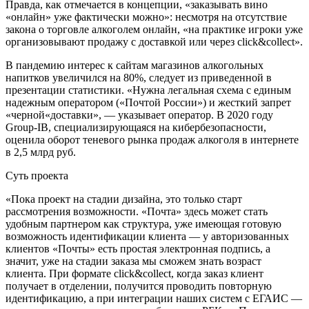
Правда, как отмечается в концепции, «заказывать вино
«онлайн» уже фактически можно»: несмотря на отсутствие
закона о торговле алкоголем онлайн, «на практике игроки уже
организовывают продажу с доставкой или через click&collect».
В пандемию интерес к сайтам магазинов алкогольных
напитков увеличился на 80%, следует из приведенной в
презентации статистики. «Нужна легальная схема с единым
надежным оператором («Почтой России») и жесткий запрет
«черной«доставки», — указывает оператор. В 2020 году
Group-IB, специализирующаяся на кибербезопасности,
оценила оборот теневого рынка продаж алкоголя в интернете
в 2,5 млрд руб.
Суть проекта
«Пока проект на стадии дизайна, это только старт
рассмотрения возможности. «Почта» здесь может стать
удобным партнером как структура, уже имеющая готовую
возможность идентификации клиента — у авторизованных
клиентов «Почты» есть простая электронная подпись, а
значит, уже на стадии заказа мы сможем знать возраст
клиента. При формате click&collect, когда заказ клиент
получает в отделении, получится проводить повторную
идентификацию, а при интеграции наших систем с ЕГАИС —