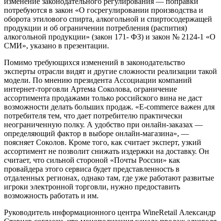
изменение законодательного регулирования — поправки
потребуются в закон «О госрегулировании производства и
оборота этилового спирта, алкогольной и спиртосодержащей
продукции и об ограничении потребления (распития)
алкогольной продукции» (закон 171- ФЗ) и закон № 2124-1 «О
СМИ», указано в презентации.
Помимо требующихся изменений в законодательство
эксперты отрасли видят и другие сложности реализации такой
модели. По мнению президента Ассоциации компаний
интернет-торговли Артема Соколова, ограничение
ассортимента продажами только российского вина не даст
возможности делать больших продаж. «E-commerce важен для
потребителя тем, что дает потребителю практически
неограниченную полку. А удобство при онлайн-заказах —
определяющий фактор в выборе онлайн-магазина», —
поясняет Соколов. Кроме того, как считает эксперт, узкий
ассортимент не позволит снижать издержки на доставку. Он
считает, что сильной стороной «Почты России» как
провайдера этого сервиса будет представленность в
отдаленных регионах, однако там, где уже работают развитые
игроки электронной торговли, нужно предоставить
возможность работать и им.
Руководитель информационного центра WineRetail Александр