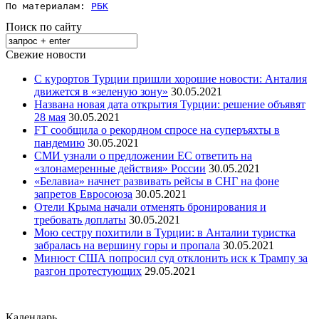
По материалам: 
РБК
Поиск по сайту
Свежие новости
С курортов Турции пришли хорошие новости: Анталия
движется в «зеленую зону»
30.05.2021
Названа новая дата открытия Турции: решение объявят
28 мая
30.05.2021
FT сообщила о рекордном спросе на суперъяхты в
пандемию
30.05.2021
СМИ узнали о предложении ЕС ответить на
«злонамеренные действия» России
30.05.2021
«Белавиа» начнет развивать рейсы в СНГ на фоне
запретов Евросоюза
30.05.2021
Отели Крыма начали отменять бронирования и
требовать доплаты
30.05.2021
Мою сестру похитили в Турции: в Анталии туристка
забралась на вершину горы и пропала
30.05.2021
Минюст США попросил суд отклонить иск к Трампу за
разгон протестующих
29.05.2021
Календарь