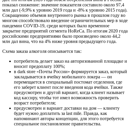
показал снижение: значение показателя составило около 97,4
млн дал (-9,9% к уровню 2019 года и -8% к уровню 2015 года).
Сокращению объемов внутреннего рынка в прошлом году во
многом способствовало введение ограничительных мер в ходе
пандемии COVID-19, среди которых было временное
закрытие предприятий сегмента HoReCa. По итогам 2020 года
российскими предприятиями было произведено около 44,2
млн дал вина, что на 4% ниже уровня предыдущего года.
Схема заказа алкоголя описывается так:
потребитель делает заказ на авторизованной площадке и
вносит предоплату 100%;
в dark store «Почты России» формируется заказ, который
закладывается в ячейку мобильного локера — он
перемещается в специальный постомат отделения, где
его заберет клиент после введения кода ячейки. Также
предусмотрен и другой вариант, когда клиент называет
код кассиру, чтобы тот имел возможность проверить
возраст потребителя;
предусмотрен и вариант доставки на дом — клиенту
будет нужно доплатить за last mile. Правда, как
напоминают авторы концепции, для этого потребуется
специальное постановление правительства.