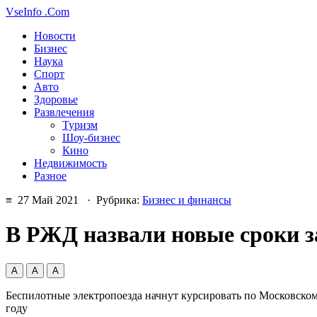
VseInfo
.Com
Новости
Бизнес
Наука
Спорт
Авто
Здоровье
Развлечения
Туризм
Шоу-бизнес
Кино
Недвижимость
Разное
≡ 27 Май 2021 · Рубрика:
Бизнес и финансы
В РЖД назвали новые сроки з
А
А
А
Беспилотные электропоезда начнут курсировать по Московскому
году