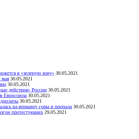
ижется в «зеленую зону»
30.05.2021
 мая
30.05.2021
мию
30.05.2021
ные действия» России
30.05.2021
ов Евросоюза
30.05.2021
 доплаты
30.05.2021
алась на вершину горы и пропала
30.05.2021
азгон протестующих
29.05.2021