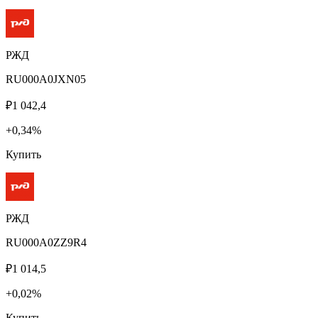
РЖД
RU000A0JXN05
₽1 042,4
+0,34%
Купить
РЖД
RU000A0ZZ9R4
₽1 014,5
+0,02%
Купить