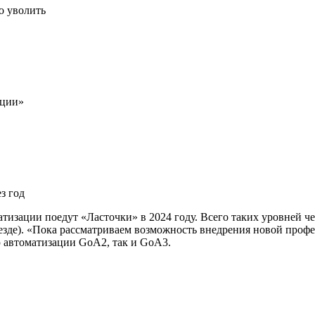
о уволить
кции»
з год
атизации поедут «Ласточки» в 2024 году. Всего таких уровней 
оезде). «Пока рассматриваем возможность внедрения новой про
ю автоматизации GoA2, так и GoA3.