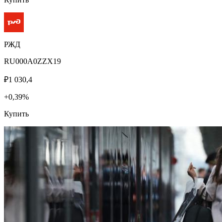
РЖД
RU000A0ZZX19
₽1 030,4
+0,39%
Купить