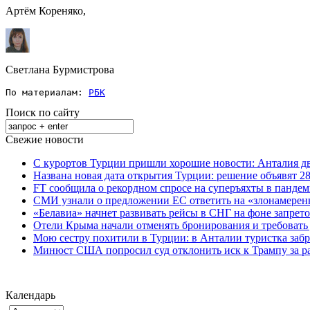
Артём Кореняко,
Светлана Бурмистрова
По материалам: 
РБК
Поиск по сайту
Свежие новости
С курортов Турции пришли хорошие новости: Анталия дв
Названа новая дата открытия Турции: решение объявят 28
FT сообщила о рекордном спросе на суперъяхты в панде
СМИ узнали о предложении ЕС ответить на «злонамерен
«Белавиа» начнет развивать рейсы в СНГ на фоне запрет
Отели Крыма начали отменять бронирования и требовать
Мою сестру похитили в Турции: в Анталии туристка забр
Минюст США попросил суд отклонить иск к Трампу за р
Календарь