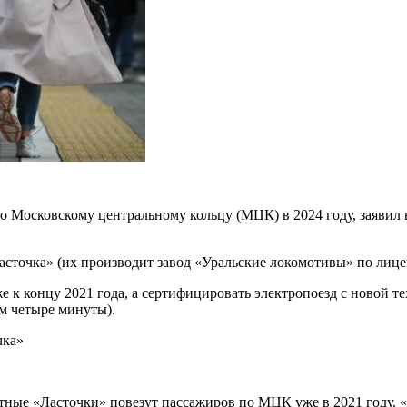
 Московскому центральному кольцу (МЦК) в 2024 году, заявил 
«Ласточка» (их производит завод «Уральские локомотивы» по л
 концу 2021 года, а сертифицировать электропоезд с новой те
м четыре минуты).
чка»
лотные «Ласточки» повезут пассажиров по МЦК уже в 2021 году.