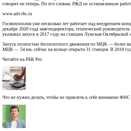
говорит он теперь. По его словам, РЖД не останавливали работ
www.adv.rbc.ru
Госмонополия уже несколько лет работает над внедрением конц
декабре 2020 года замгендиректора, технический руководите
указывал запуск в 2017 году на станции Лужская Октябрьской
Запуск полностью беспилотного движения по МЦК — более масш
МЦК — 54 км, сейчас на кольце открыта 31 станция. В 2019 г
Читайте на РБК Pro
Что не нужно делать, чтобы не привлечь к себе внимание ФНС 