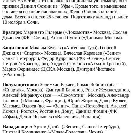
Ильзат Ахметов, зато впервые в национальную команду был
призван Даниил Фомин из «Уфы». Кроме того, в нынешнем
составе всего двое нападающих: Федор Смолов останется
дома. Всего в списке 25 человек. Подготовку команда начнет
10 ноября в Сочи.
Вратари:
Маринато Гилерме («Локомотив» Москва), Cослан
Джанаев (ФК «Сочи»), Антон Шунин («Динамо» Москва).
Защитники:
Максим Беляев («Арсенал» Тула), Георгий
Джикия («Спартак» Москва), Вячеслав Караваев («Зенит»
Санкт-Петербург), Федор Кудряшов (ФК «Сочи»), Сергей
Петров («Краснодар»), Андрей Семенов («Ахмат» Грозный),
Марио Фернандес (ЦСКА Москва), Дмитрий Чистяков
(«Ростов»).
Полузащитники:
Зелимхан Бакаев, Роман Зобнин (оба —
«Спартак», Москва), Дмитрий Баринов, Рифат Жемалетдинов,
Алексей Миранчук (все — «Локомотив», Москва), Александр
Головин («Монако», Франция), Юрий Жирков, Далер Кузяев,
Магомед Оздоев (все — «Зенит», Санкт-Петербург), Алексей
Ионов («Ростов», Ростов-на-Дону), Даниил Фомин (ФК
«Уфа»), Денис Черышев («Валенсия», Испания).
Нападающие:
Артем Дзюба («Зенит», Санкт-Петербург),
Николай Комличенко («Младе-Болеслав», Чехия).