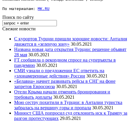
По материалам: 
MK.RU
Поиск по сайту
Свежие новости
С курортов Турции пришли хорошие новости: Анталия
движется в «зеленую зону»
30.05.2021
Названа новая дата открытия Турции: решение объявят
28 мая
30.05.2021
FT сообщила о рекордном спросе на суперъяхты в
пандемию
30.05.2021
СМИ узнали о предложении ЕС ответить на
«злонамеренные действия» России
30.05.2021
«Белавиа» начнет развивать рейсы в СНГ на фоне
запретов Евросоюза
30.05.2021
Отели Крыма начали отменять бронирования и
требовать доплаты
30.05.2021
Мою сестру похитили в Турции: в Анталии туристка
забралась на вершину горы и пропала
30.05.2021
Минюст США попросил суд отклонить иск к Трампу за
разгон протестующих
29.05.2021