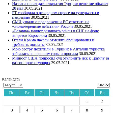
Названа новая дата открытия Турции: решение объявят
28 мая
30.05.2021
FT сообщила о рекордном спросе на суперъяхты в
пандемию
30.05.2021
СМИ узнали о предложении ЕС ответить на
«злонамеренные действия» России
30.05.2021
«Белавиа» начнет развивать рейсы в СНГ на фоне
запретов Евросоюза
30.05.2021
Отели Крыма начали отменять бронирования и
требовать доплаты
30.05.2021
Мою сестру похитили в Турции: в Анталии туристка
забралась на вершину горы и пропала
30.05.2021
Минюст США попросил суд отклонить иск к Трампу за
разгон протестующих
29.05.2021
Календарь
Пн
Вт
Ср
Чт
Пт
Сб
Вс
1
2
3
4
5
6
7
8
9