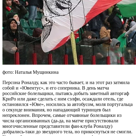
фото: Наталья Мущинкина
Персона Роналду, как это часто бывает, и на этот раз затмила
собой и «Ювентус», и его соперника. В день матча
российские болельщики, пытаясь добыть заветный авторгаф
КриРо или даже сделать с ним сэлфи, осаждали отель, где
остановился «Юве», носились за автобусом, моля португальца
о секунде внимания, но нападающий туринцев был
непреклонен. Впрочем, самые отчаянные болельщики из
числа организованных (да-да, на матче присутствовали
многочисленные представители фан-клуба Роналду)
добрались-таки до звездного тела, но прикоснуться не смогли.