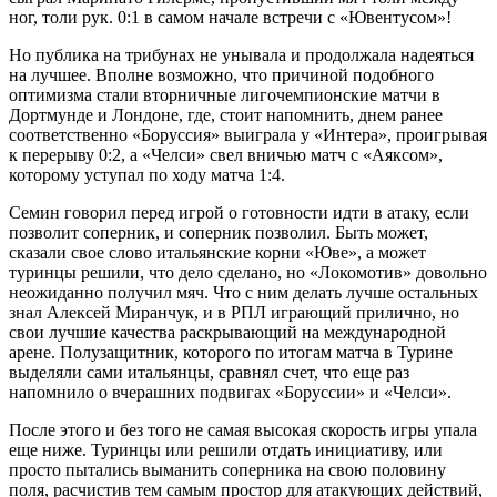
ног, толи рук. 0:1 в самом начале встречи с «Ювентусом»!
Но публика на трибунах не унывала и продолжала надеяться
на лучшее. Вполне возможно, что причиной подобного
оптимизма стали вторничные лигочемпионские матчи в
Дортмунде и Лондоне, где, стоит напомнить, днем ранее
соответственно «Боруссия» выиграла у «Интера», проигрывая
к перерыву 0:2, а «Челси» свел вничью матч с «Аяксом»,
которому уступал по ходу матча 1:4.
Семин говорил перед игрой о готовности идти в атаку, если
позволит соперник, и соперник позволил. Быть может,
сказали свое слово итальянские корни «Юве», а может
туринцы решили, что дело сделано, но «Локомотив» довольно
неожиданно получил мяч. Что с ним делать лучше остальных
знал Алексей Миранчук, и в РПЛ играющий прилично, но
свои лучшие качества раскрывающий на международной
арене. Полузащитник, которого по итогам матча в Турине
выделяли сами итальянцы, сравнял счет, что еще раз
напомнило о вчерашних подвигах «Боруссии» и «Челси».
После этого и без того не самая высокая скорость игры упала
еще ниже. Туринцы или решили отдать инициативу, или
просто пытались выманить соперника на свою половину
поля, расчистив тем самым простор для атакующих действий,