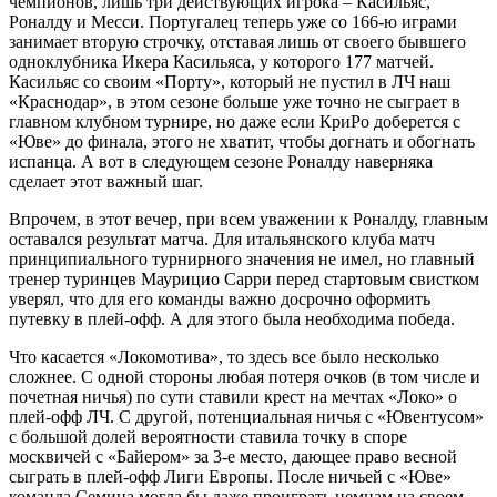
чемпионов, лишь три действующих игрока – Касильяс,
Роналду и Месси. Португалец теперь уже со 166-ю играми
занимает вторую строчку, отставая лишь от своего бывшего
одноклубника Икера Касильяса, у которого 177 матчей.
Касильяс со своим «Порту», который не пустил в ЛЧ наш
«Краснодар», в этом сезоне больше уже точно не сыграет в
главном клубном турнире, но даже если КриРо доберется с
«Юве» до финала, этого не хватит, чтобы догнать и обогнать
испанца. А вот в следующем сезоне Роналду наверняка
сделает этот важный шаг.
Впрочем, в этот вечер, при всем уважении к Роналду, главным
оставался результат матча. Для итальянского клуба матч
принципиального турнирного значения не имел, но главный
тренер туринцев Маурицио Сарри перед стартовым свистком
уверял, что для его команды важно досрочно оформить
путевку в плей-офф. А для этого была необходима победа.
Что касается «Локомотива», то здесь все было несколько
сложнее. С одной стороны любая потеря очков (в том числе и
почетная ничья) по сути ставили крест на мечтах «Локо» о
плей-офф ЛЧ. С другой, потенциальная ничья с «Ювентусом»
с большой долей вероятности ставила точку в споре
москвичей с «Байером» за 3-е место, дающее право весной
сыграть в плей-офф Лиги Европы. После ничьей с «Юве»
команда Семина могла бы даже проиграть немцам на своем