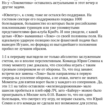
Но у «Локомотива» оставались актуальными в этот вечер и
другие задачи.
«Ювентус», к слову, тоже не остался без поддержки. На
гостевом секторе его поддерживало порядка 1000
болельщиков, большинство из которых были российскими
поклонниками туринцев или уже упомянутыми
представителями фан-клуба КриРо. И они увидели, с какой
целью «Юве» выманивал «Локо» со своей половины поля. На
идеальную ударную позицию после фланговой подачи был
выведен Игуаин, но форвард из выгоднейшего положения
пробил не лучшим образом.
1:1 к перерыву выглядели не только абсолютно заслуженным
счетом, но и вполне перспективным. Команда Юрия Семина к
этому моменту уже доказала, что способна играть с таким
грозным соперником не от обороны. То, что под занавес
встречи все замены «Локо» были направлены в первую
очередь на усиление обороны, а не атаки, ничего не значит.
Моменты для взятия ворот были у каждого из соперников. Да,
эти 1:1 на табло оставляли «железнодорожникам» мало
шансов пробиться в плей-офф ЛЧ, зато «Байеру» можно было
проигрывать в Москве хоть 0:10. Важно то, что ни один
болельщик, что смотрел эту игру, не вправе сказать, что Юрий
Семин и его команда не сделали все возможное для успеха.