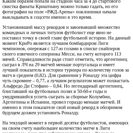
Каким образом попали на стадион часа за 4 до стартового
свистка фанаты Криштиану можно только гадать, но его
фотографии на поле «РЖД-Арены» поклонники начали
выкладывать в соцсети именно в это время.
Установивший массу рекордов и завоевавший множество
командных и личных титулов футболист еще явно не
поставил точку в своей главе футбольной истории. На данный
момент КриРо является лучшим бомбардиром Лиги
чемпионов, опережая с 127-ю голами в списке снайперов
своего извечного соперника Месси, на счету которого 113
мячей. Справедливости ради стоит отметить, что аргентинец
сыграл в ЛЧ на 29 матчей меньше португальца и имеет
лучший показатель в истории турнира по количеству голов за
матч в среднем (0,82). Для сравнения у Роналду эта цифра
чуть скромнее – 0,77, а лучшим результатом может похвастать
Альфредо Ди Стефано – 0,84. Но легендарный аргентинец,
блиставший на футбольных полях в 50-60-е годы и
умудрившийся успеть сыграть за сборные Колумбии,
Аргентины и Испании, провел гораздо меньше матчей. И
именно в этом показателе свой новый рекорд в обозримом
будущем должен установить Роналду.
На текущий момент в первой десятке футболистов, имеющих
на своем счету наибольшее количество матче в Лиги