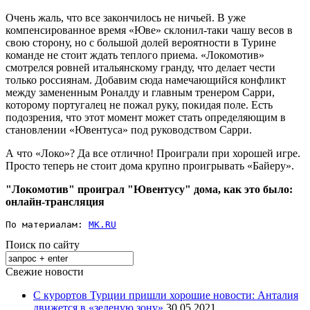
Очень жаль, что все закончилось не ничьей. В уже
компенсированное время «Юве» склонил-таки чашу весов в
свою сторону, но с большой долей вероятности в Турине
команде не стоит ждать теплого приема. «Локомотив»
смотрелся ровней итальянскому гранду, что делает чести
только россиянам. Добавим сюда намечающийся конфликт
между замененным Роналду и главным тренером Сарри,
которому португалец не пожал руку, покидая поле. Есть
подозрения, что этот момент может стать определяющим в
становлении «Ювентуса» под руководством Сарри.
А что «Локо»? Да все отлично! Проиграли при хорошей игре.
Просто теперь не стоит дома крупно проигрывать «Байеру».
"Локомотив" проиграл "Ювентусу" дома, как это было:
онлайн-трансляция
По материалам: 
MK.RU
Поиск по сайту
Свежие новости
С курортов Турции пришли хорошие новости: Анталия
движется в «зеленую зону»
30.05.2021