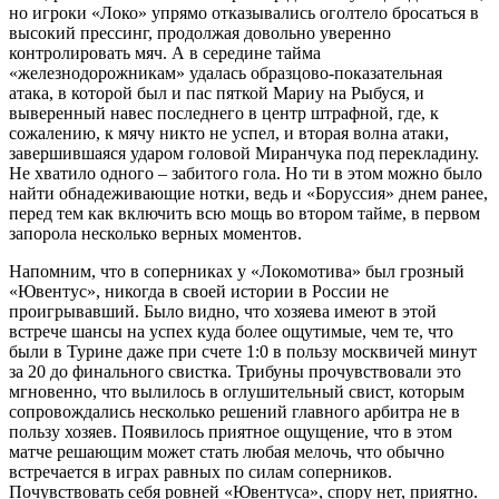
но игроки «Локо» упрямо отказывались оголтело бросаться в
высокий прессинг, продолжая довольно уверенно
контролировать мяч. А в середине тайма
«железнодорожникам» удалась образцово-показательная
атака, в которой был и пас пяткой Мариу на Рыбуся, и
выверенный навес последнего в центр штрафной, где, к
сожалению, к мячу никто не успел, и вторая волна атаки,
завершившаяся ударом головой Миранчука под перекладину.
Не хватило одного – забитого гола. Но ти в этом можно было
найти обнадеживающие нотки, ведь и «Боруссия» днем ранее,
перед тем как включить всю мощь во втором тайме, в первом
запорола несколько верных моментов.
Напомним, что в соперниках у «Локомотива» был грозный
«Ювентус», никогда в своей истории в России не
проигрывавший. Было видно, что хозяева имеют в этой
встрече шансы на успех куда более ощутимые, чем те, что
были в Турине даже при счете 1:0 в пользу москвичей минут
за 20 до финального свистка. Трибуны прочувствовали это
мгновенно, что вылилось в оглушительный свист, которым
сопровождались несколько решений главного арбитра не в
пользу хозяев. Появилось приятное ощущение, что в этом
матче решающим может стать любая мелочь, что обычно
встречается в играх равных по силам соперников.
Почувствовать себя ровней «Ювентуса», спору нет, приятно.