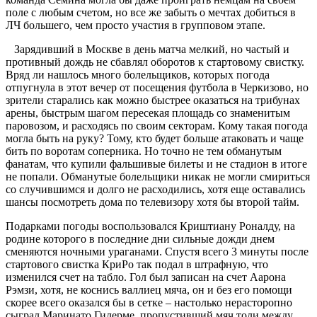
поле с любым счетом, но все же забыть о мечтах добиться в
ЛЧ большего, чем просто участия в групповом этапе.
Зарядивший в Москве в день матча мелкий, но частый и
противный дождь не сбавлял оборотов к стартовому свистку.
Вряд ли нашлось много болельщиков, которых погода
отпугнула в этот вечер от посещения футбола в Черкизово, но
зрители старались как можно быстрее оказаться на трибунах
арены, быстрым шагом пересекая площадь со знаменитым
паровозом, и расходясь по своим секторам. Кому такая погода
могла быть на руку? Тому, кто будет больше атаковать и чаще
бить по воротам соперника. Но точно не тем обманутым
фанатам, что купили фальшивые билеты и не стадион в итоге
не попали. Обманутые болельщики никак не могли смириться
со случившимся и долго не расходились, хотя еще оставались
шансы посмотреть дома по телевизору хотя бы второй тайм.
Подарками погоды воспользовался Криштиану Роналду, на
родине которого в последние дни сильные дожди днем
сменяются ночными ураганами. Спустя всего 3 минуты после
стартового свистка КриРо так подал в штрафную, что
изменился счет на табло. Гол был записан на счет Аарона
Рэмзи, хотя, не коснись валлиец мяча, он и без его помощи
скорее всего оказался бы в сетке – настолько нерасторопно
сыграл Маринато Гилерме, пропустивший мяч толи между