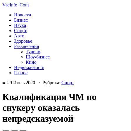
VseInfo
.Com
Новости
Бизнес
Наука
Спорт
Авто
Здоровье
Развлечения
Туризм
Шоу-бизнес
Кино
Недвижимость
Разное
≡ 29 Июль 2020 · Рубрика:
Спорт
Квалификация ЧМ по
снукеру оказалась
непредсказуемой