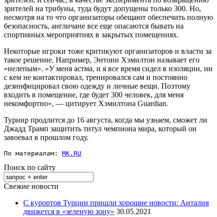
зрителей на трибуны, туда будут допущены только 300. Но,
несмотря на то что организаторы обещают обеспечить полную
безопасность, англичане все еще опасаются бывать на
спортивных мероприятиях в закрытых помещениях.
Некоторые игроки тоже критикуют организаторов и власти за
такое решение. Например, Энтони Хэмилтон называет его
«нелепым». «У меня астма, и я все время сидел в изоляции, ни
с кем не контактировал, тренировался сам и постоянно
дезинфицировал свою одежду и личные вещи. Поэтому
входить в помещение, где будет 300 человек, для меня
некомфортно», — цитирует Хэмилтона Guardian.
Турнир продлится до 16 августа, когда мы узнаем, сможет ли
Джадд Трамп защитить титул чемпиона мира, который он
завоевал в прошлом году.
По материалам: 
MK.RU
Поиск по сайту
Свежие новости
С курортов Турции пришли хорошие новости: Анталия
движется в «зеленую зону»
30.05.2021