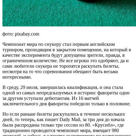
фото: pixabay.com
Чемпионат мира по снукеру стал первым английским
турниром, проходящим в закрытом помещении, на который в
качестве эксперимента будут допущены зрители, правда, в
ограниченном количестве. Не все игроки это одобряют, да и
сами любители снукера не торопятся раскупать билеты,
несмотря на то что соревнования обещают быть весьма
интересными.
В среду, 29 июля, завершилась квалификация, и она стала
одной из самых непредсказуемых в истории: фавориты один
за другим уступали дебютантам. Из 16 матчей
заключительного дня фавориты победили только в половине.
Но если раньше билеты раскупались в течение нескольких
дней, то теперь, как пишет Daily Mail, за три дня до начала
были распроданы только три сессии из 80. «Крусибл», где
традиционно проводится чемпионат мира, вмещает 980
зрителей, и сейчас, в качестве эксперимента по возвращению