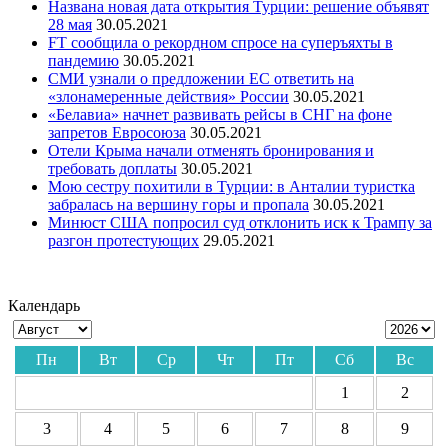
Названа новая дата открытия Турции: решение объявят
28 мая
30.05.2021
FT сообщила о рекордном спросе на суперъяхты в
пандемию
30.05.2021
СМИ узнали о предложении ЕС ответить на
«злонамеренные действия» России
30.05.2021
«Белавиа» начнет развивать рейсы в СНГ на фоне
запретов Евросоюза
30.05.2021
Отели Крыма начали отменять бронирования и
требовать доплаты
30.05.2021
Мою сестру похитили в Турции: в Анталии туристка
забралась на вершину горы и пропала
30.05.2021
Минюст США попросил суд отклонить иск к Трампу за
разгон протестующих
29.05.2021
Календарь
Пн
Вт
Ср
Чт
Пт
Сб
Вс
1
2
3
4
5
6
7
8
9