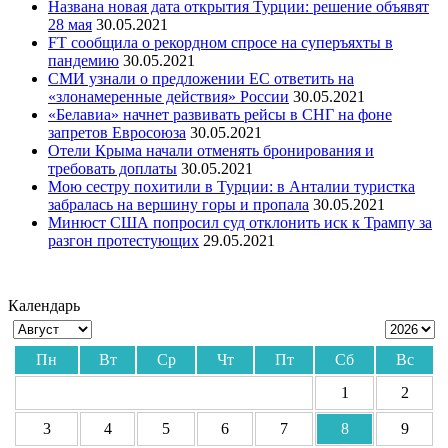
Названа новая дата открытия Турции: решение объявят
28 мая
30.05.2021
FT сообщила о рекордном спросе на суперъяхты в
пандемию
30.05.2021
СМИ узнали о предложении ЕС ответить на
«злонамеренные действия» России
30.05.2021
«Белавиа» начнет развивать рейсы в СНГ на фоне
запретов Евросоюза
30.05.2021
Отели Крыма начали отменять бронирования и
требовать доплаты
30.05.2021
Мою сестру похитили в Турции: в Анталии туристка
забралась на вершину горы и пропала
30.05.2021
Минюст США попросил суд отклонить иск к Трампу за
разгон протестующих
29.05.2021
Календарь
Пн
Вт
Ср
Чт
Пт
Сб
Вс
1
2
3
4
5
6
7
8
9