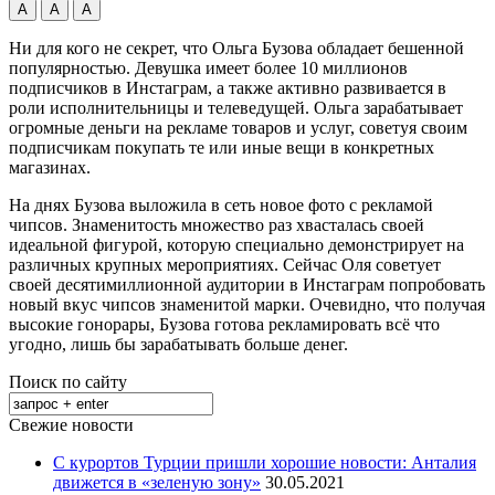
А
А
А
Ни для кого не секрет, что Ольга Бузова обладает бешенной
популярностью. Девушка имеет более 10 миллионов
подписчиков в Инстаграм, а также активно развивается в
роли исполнительницы и телеведущей. Ольга зарабатывает
огромные деньги на рекламе товаров и услуг, советуя
своим
подписчикам покупать те или иные вещи в конкретных
магазинах.
На днях Бузова выложила в сеть новое фото с рекламой
чипсов. Знаменитость множество раз хвасталась своей
идеальной фигурой, которую специально демонстрирует на
различных крупных мероприятиях. Сейчас Оля советует
своей десятимиллионной аудитории в Инстаграм попробовать
новый вкус чипсов знаменитой марки. Очевидно, что получая
высокие гонорары, Бузова готова рекламировать всё что
угодно, лишь бы зарабатывать больше денег.
Поиск по сайту
Свежие новости
С курортов Турции пришли хорошие новости: Анталия
движется в «зеленую зону»
30.05.2021