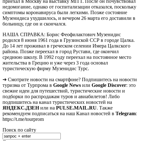
приехал в Москву на выставку MITT. После он почувствовал
недомогание, однако от госпитализации отказался, поскольку
симптомы коронавируса были легкими. Позже состояние
Музенидиса ухудшилось, и вечером 26 марта его доставили в
больницу, где он и скончался.
НАША СПРАВКА: Борис Феофилактович Музенидис
родился 8 июня 1961 года в Грузинской ССР в городе Цалка.
До 14 лет проживал в греческом селении Имера Цалкского
района. Позже переехал в город Рустави, где окончил
среднюю школу. В 1992 году переехал на постоянное место
жительства в Грецию и уже через 3 года основал
туристическую фирму Музенидис Турс.
➔ Смотрите новости на смартфоне? Подпишитесь на новости
туризма от Турпрома в
Google News
или
Google Discover
: это
свежие идеи для путешествий, туристические новости и
подборки по распродажам туров и авиабилетов! Либо
подпишитесь на канал туристических новостей на
ЯНДЕКС.ДЗЕН
или на
PULSE.MAIL.RU
. Также
рекомендуем подписаться на наш Канал новостей в
Telegram
:
https://t.me/tourprom
Поиск по сайту