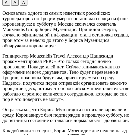
А
А
А
Основатель одного из самых известных российских
туроператоров по Греции умер от остановки сердца на фоне
коронавируса: в субботу в Москве скончался создатель
Mouzenidis Group Борис Музенидис. Причиной смерти,
согласно официальной информации, стала остановка сердца,
прои этом
за неделю до этого у Бориса Музенидиса
обнаружили коронавирус.
Гендиректор Mouzenidis Travel Александр Цандекиди
прокомментировал РБК: «Это только сегодня ночью
произошло. Пока деталей нет. Сейчас занимаюсь как раз
оформлением всех документов. Тело будет перевезено в
Грецию, похороны будут там, ориентируемся на среду.
Надеюсь, получится перед отправкой организовать какое-то
прощание здесь, потому что в российском представительстве
работало огромное количество сотрудников, которые до сих
пор в это поверить не могут».
Он рассказал, что Бориса Музенидиса госпитализировали в
среду. Коронавирус был подтвержден в прошлую субботу, но
до пятницы состояние оставалось нормальным – добавил он.
Как добавили эксперты, Борис Музенидис две недели назад