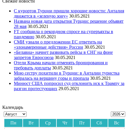
Свежие новости
С курортов Турции пришли хорошие новости: Анталия
движется в «зеленую зону»
30.05.2021
Названа новая дата открытия Турции: решение объявят
28 мая
30.05.2021
FT сообщила о рекордном спросе на суперъяхты в
пандемию
30.05.2021
СМИ узнали о предложении ЕС ответить на
«злонамеренные действия» России
30.05.2021
«Белавиа» начнет развивать рейсы в СНГ на фоне
запретов Евросоюза
30.05.2021
Отели Крыма начали отменять бронирования и
требовать доплаты
30.05.2021
Мою сестру похитили в Турции: в Анталии туристка
забралась на вершину горы и пропала
30.05.2021
Минюст США попросил суд отклонить иск к Трампу за
разгон протестующих
29.05.2021
Календарь
Пн
Вт
Ср
Чт
Пт
Сб
Вс