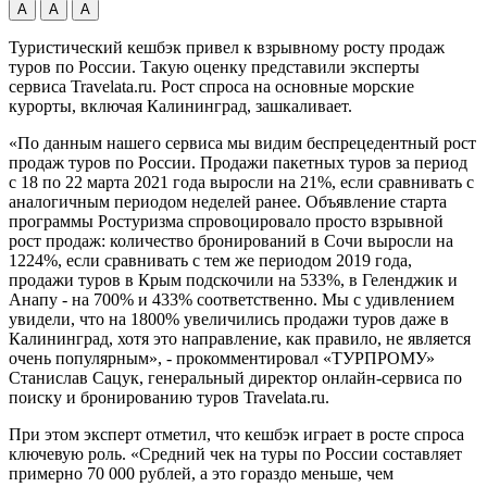
А
А
А
Туристический кешбэк привел к взрывному росту продаж
туров по
России. Такую оценку представили эксперты
сервиса Travelata.ru. Рост спроса на основные морские
курорты, включая Калининград, зашкаливает.
«По данным нашего сервиса мы видим беспрецедентный рост
продаж туров по России. Продажи пакетных туров за период
с 18 по 22 марта 2021 года выросли на 21%, если сравнивать с
аналогичным периодом неделей ранее. Объявление старта
программы Ростуризма спровоцировало просто взрывной
рост продаж: количество бронирований в Сочи выросли на
1224%, если сравнивать с тем же периодом 2019 года,
продажи туров в Крым подскочили на 533%, в Геленджик и
Анапу - на 700% и 433% соответственно. Мы с удивлением
увидели, что на 1800% увеличились продажи туров даже в
Калининград, хотя это направление, как правило, не является
очень популярным», - прокомментировал «ТУРПРОМУ»
Станислав Сацук, генеральный директор онлайн-сервиса по
поиску и бронированию туров Travelata.ru.
При этом эксперт отметил, что кешбэк играет в росте спроса
ключевую роль. «Средний чек на туры по России составляет
примерно 70 000 рублей, а это гораздо меньше, чем