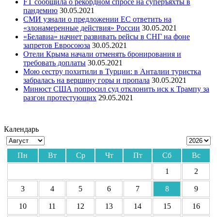
FT сообщила о рекордном спросе на суперъяхты в
пандемию
30.05.2021
СМИ узнали о предложении ЕС ответить на
«злонамеренные действия» России
30.05.2021
«Белавиа» начнет развивать рейсы в СНГ на фоне
запретов Евросоюза
30.05.2021
Отели Крыма начали отменять бронирования и
требовать доплаты
30.05.2021
Мою сестру похитили в Турции: в Анталии туристка
забралась на вершину горы и пропала
30.05.2021
Минюст США попросил суд отклонить иск к Трампу за
разгон протестующих
29.05.2021
Календарь
Пн
Вт
Ср
Чт
Пт
Сб
Вс
1
2
3
4
5
6
7
8
9
10
11
12
13
14
15
16