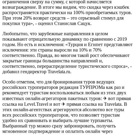
ограничения сверху на сумму, с которой начисляется
вознаграждение. В итоге мы видим, что скидка через кэшбек
распространяется практически на 100% приобретаемых туров.
При этом 20% возврат средств – это серьезный стимул для
покупки тура», - оценил Станислав Сацук.
Любопытно, что зарубежные направления в целом
показывают отрицательную динамику по сравнению с 2019
годом. Но есть и исключения: «Турция и Египет представляют
исключения: эти страны выросли на 10% и 70%
соответственно. Правда, во многом такой рост обеспечивают
закрытые границы большинства направлений и,
соответственно, перераспределение туристического спроса», -
добавил гендиректор Travelata.ru.
Особо отметим, что для бронирования туров ведущих
российских туроператоров редакция ТУРПРОМа как раз и
рекомендует туристам воспользоваться любым из этих двух
известных онлайн-агрегаторов пакетных туров: ✈ вот прямая
ссылка на Level.Travel и вот ✈ прямая ссылка на Travelata. В
этих онлайн-агентствах агрегируются абсолютно все туры
всех российских туроператоров, что позволяет туристам
удобно их сравнивать и выбирать лучшие турпакеты.
Выбранный тур можно сразу забронировать, получить
мгновенное подтверждение и оплатить онлайн через