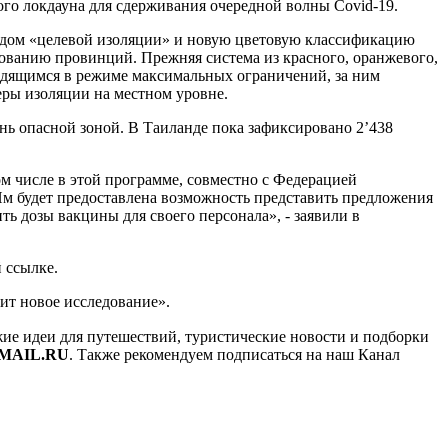
го локдауна для сдерживания очередной волны Covid-19.
одом «целевой изоляции» и новую цветовую классификацию
ованию провинций. Прежняя система из красного, оранжевого,
аходящимся в режиме максимальных ограничений, за ним
ры изоляции на местном уровне.
ень опасной зоной. В Таиланде пока зафиксировано 2’438
ом числе в этой программе, совместно с Федерацией
м будет предоставлена возможность представить предложения
ить дозы вакцины для своего персонала», - заявили в
 ссылке.
ит новое исследование».
ежие идеи для путешествий, туристические новости и подборки
MAIL.RU
. Также рекомендуем подписаться на наш Канал