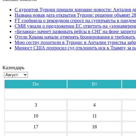
С курортов Турции пришли хорошие новости: Анталия дв
Названа новая дата открытия Турции: решение объявят 28
FT сообщила о рекордном спросе на суперъяхты в панде
СМИ узнали о предложении ЕС ответить на «злонамерен
«Белавиа» начнет развивать рейсы в СНГ на фоне запрет
Отели Крыма начали отменять бронирования и требовать
Мою сестру похитили в Турции: в Анталии туристка забр
Минюст США попросил суд отклонить иск к Трампу за р
Календарь
Пн
Вт
3
4
10
11
17
18