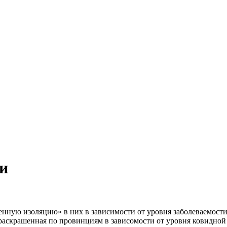
и
нную изоляцию» в них в зависимости от уровня заболеваемости
, раскрашенная по провинциям в
зависомости от уровня ковидной оп