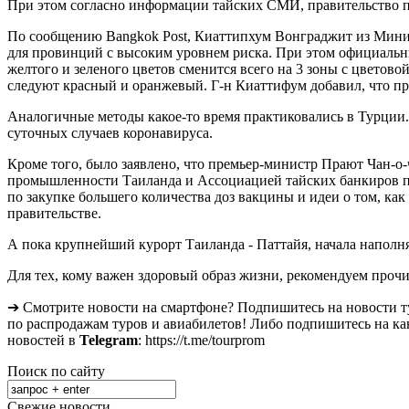
При этом согласно информации тайских СМИ, правительство по
По сообщению Bangkok Post, Киаттипхум Вонграджит из Минис
для провинций с высоким уровнем риска. При этом официальн
желтого и зеленого цветов сменится всего на 3 зоны с цветов
следуют красный и оранжевый. Г-н Киаттифум добавил, что 
Аналогичные методы какое-то время практиковались в Турции. 
суточных случаев коронавируса.
Кроме того, было заявлено, что премьер-министр Прают Чан-о-
промышленности Таиланда и Ассоциацией тайских банкиров пр
по закупке большего количества доз вакцины и идеи о том, как 
правительстве.
А пока крупнейший курорт Таиланда - Паттайя, начала наполн
Для тех, кому важен здоровый образ жизни, рекомендуем прочи
➔ Смотрите новости на смартфоне? Подпишитесь на новости т
по распродажам туров и авиабилетов! Либо подпишитесь на ка
новостей в
Telegram
: https://t.me/tourprom
Поиск по сайту
Свежие новости