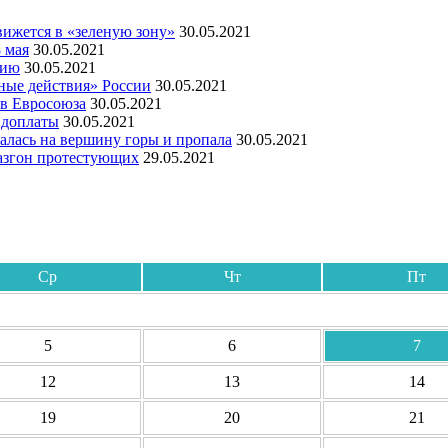
ижется в «зеленую зону»
30.05.2021
 мая
30.05.2021
мию
30.05.2021
ные действия» России
30.05.2021
ов Евросоюза
30.05.2021
 доплаты
30.05.2021
алась на вершину горы и пропала
30.05.2021
азгон протестующих
29.05.2021
Ср
Чт
Пт
5
6
7
12
13
14
19
20
21