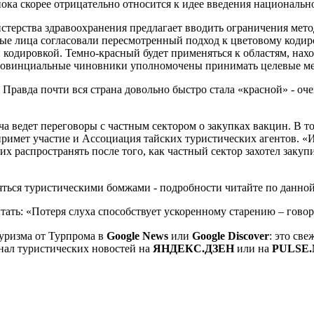
ка скорее отрицательно относится к идее введения национально
терства здравоохранения предлагает вводить ограничения мет
ые лица согласовали пересмотренный подход к цветовому кодир
ой кодировкой. Темно-красный будет применяться к областям, н
провинциальные чиновники уполномочены принимать целевые ме
Правда почти вся страна довольно быстро стала «красной» - оч
ча ведет переговоры с частным сектором о закупках вакцин. В т
имет участие и Ассоциация тайских туристических агентов. «И
их распространять после того, как частный сектор захотел закуп
яться туристическими бомжами - подробности читайте по данной
тать: «Потеря слуха способствует ускоренному старению – говор
уризма от Турпрома в
Google News
или
Google Discover
: это св
нал туристических новостей на
ЯНДЕКС.ДЗЕН
или на
PULSE.