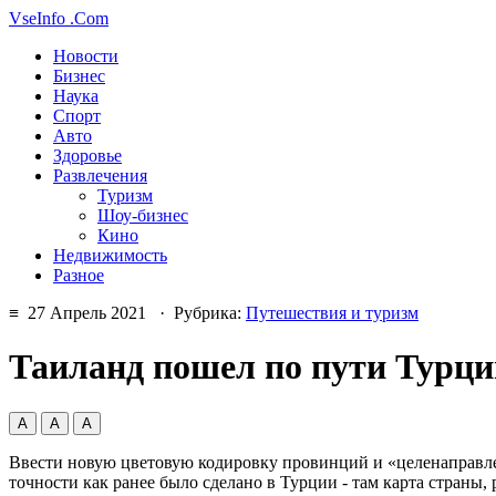
VseInfo
.Com
Новости
Бизнес
Наука
Спорт
Авто
Здоровье
Развлечения
Туризм
Шоу-бизнес
Кино
Недвижимость
Разное
≡ 27 Апрель 2021 · Рубрика:
Путешествия и туризм
Таиланд пошел по пути Турци
А
А
А
Ввести новую цветовую кодировку провинций и «целенаправле
точности как ранее было сделано в Турции - там карта страны