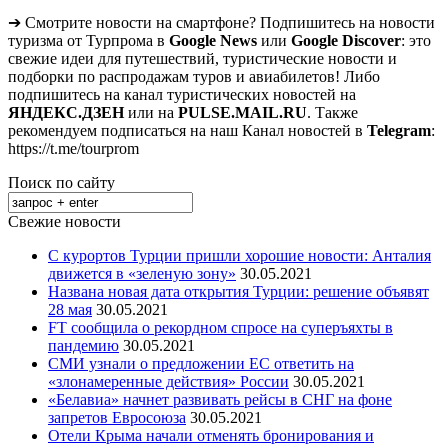
➔ Смотрите новости на смартфоне? Подпишитесь на новости
туризма от Турпрома в
Google News
или
Google Discover
: это
свежие идеи для путешествий, туристические новости и
подборки по распродажам туров и авиабилетов! Либо
подпишитесь на канал туристических новостей на
ЯНДЕКС.ДЗЕН
или на
PULSE.MAIL.RU
. Также
рекомендуем подписаться на наш Канал новостей в
Telegram
:
https://t.me/tourprom
Поиск по сайту
Свежие новости
С курортов Турции пришли хорошие новости: Анталия
движется в «зеленую зону»
30.05.2021
Названа новая дата открытия Турции: решение объявят
28 мая
30.05.2021
FT сообщила о рекордном спросе на суперъяхты в
пандемию
30.05.2021
СМИ узнали о предложении ЕС ответить на
«злонамеренные действия» России
30.05.2021
«Белавиа» начнет развивать рейсы в СНГ на фоне
запретов Евросоюза
30.05.2021
Отели Крыма начали отменять бронирования и