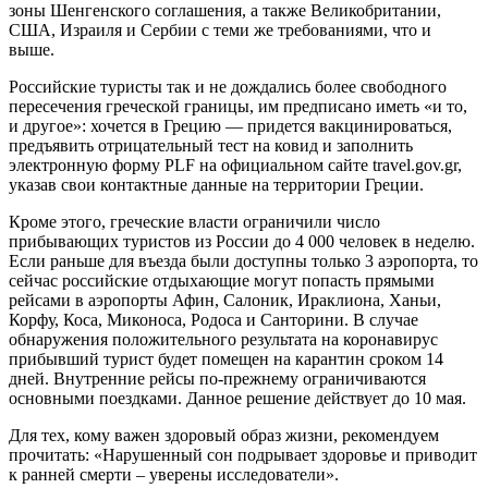
зоны Шенгенского соглашения, а также Великобритании,
США, Израиля и Сербии с теми же требованиями, что и
выше.
Российские туристы так и не дождались более свободного
пересечения греческой границы, им предписано иметь «и то,
и другое»: хочется в Грецию — придется вакцинироваться,
предъявить отрицательный тест на ковид и заполнить
электронную форму PLF на официальном сайте travel.gov.gr,
указав свои контактные данные на территории Греции.
Кроме этого, греческие власти ограничили число
прибывающих туристов из России до 4 000 человек в неделю.
Если раньше для въезда были доступны только 3 аэропорта, то
сейчас российские отдыхающие могут попасть прямыми
рейсами в аэропорты Афин, Салоник, Ираклиона, Ханьи,
Корфу, Коса, Миконоса, Родоса и Санторини. В случае
обнаружения положительного результата на коронавирус
прибывший турист будет помещен на карантин сроком 14
дней. Внутренние рейсы по-прежнему ограничиваются
основными поездками. Данное решение действует до 10 мая.
Для тех, кому важен здоровый образ жизни, рекомендуем
прочитать: «Нарушенный сон подрывает здоровье и приводит
к ранней смерти – уверены исследователи».