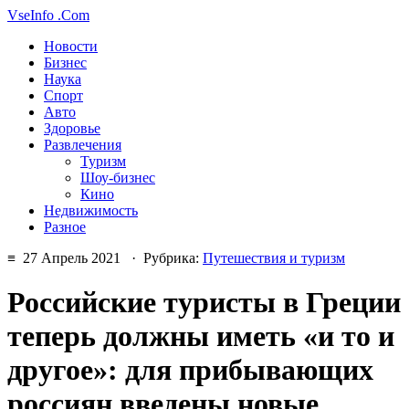
VseInfo
.Com
Новости
Бизнес
Наука
Спорт
Авто
Здоровье
Развлечения
Туризм
Шоу-бизнес
Кино
Недвижимость
Разное
≡ 27 Апрель 2021 · Рубрика:
Путешествия и туризм
Российские туристы в Греции
теперь должны иметь «и то и
другое»: для прибывающих
россиян введены новые