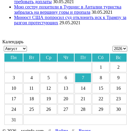
требовать доплаты
30.05.2021
Мою сестру похитили в Турции: в Анталии туристка
забралась на вершину горы и пропала
30.05.2021
Минюст США попросил суд отклонить иск к Трампу за
разгон протестующих
29.05.2021
Календарь
Пн
Вт
Ср
Чт
Пт
Сб
Вс
1
2
3
4
5
6
7
8
9
10
11
12
13
14
15
16
17
18
19
20
21
22
23
24
25
26
27
28
29
30
31
© 2026 vseinfo.com //
Войти
//
Вверх