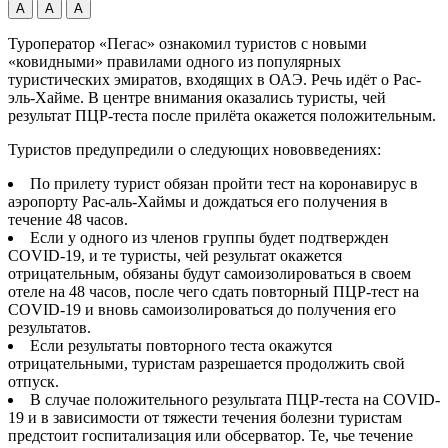
А
А
А
Туроператор «Пегас» ознакомил туристов с новыми
«ковидными» правилами одного из популярных
туристических эмиратов, входящих в ОАЭ. Речь идёт о Рас-
эль-Хайме. В центре внимания оказались туристы, чей
результат ПЦР-теста после прилёта окажется положительным.
Туристов
предупредили о следующих нововведениях:
По прилету турист обязан пройти тест на коронавирус в
аэропорту Рас-аль-Хаймы и дождаться его получения в
течение 48 часов.
Если у одного из членов группы будет подтвержден
COVID-19, и те туристы, чей результат окажется
отрицательным, обязаны будут самоизолироваться в своем
отеле на 48 часов, после чего сдать повторный ПЦР-тест на
COVID-19 и вновь самоизолироваться до получения его
результатов.
Если результаты повторного теста окажутся
отрицательными, туристам разрешается продолжить свой
отпуск.
В случае положительного результата ПЦР-теста на COVID-
19 и в зависимости от тяжести течения болезни туристам
предстоит госпитализация или обсерватор. Те, чье течение