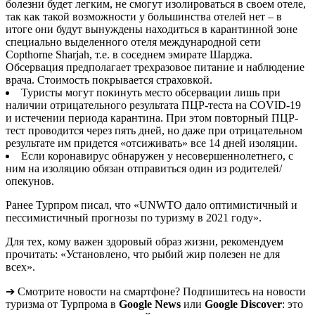
болезни будет легким, не смогут изолироваться в своем отеле,
так как такой возможности у большинства отелей нет – в
итоге они будут вынуждены находиться в карантинной зоне
специально выделенного отеля международной сети
Copthorne Sharjah, т.е. в соседнем эмирате Шарджа.
Обсервация предполагает трехразовое питание и наблюдение
врача. Стоимость покрывается страховкой.
Туристы могут покинуть место обсервации лишь при
наличии отрицательного результата ПЦР-теста на COVID-19
и истечении периода карантина. При этом повторный ПЦР-
тест проводится через пять дней, но даже при отрицательном
результате им придется «отсиживать» все 14 дней изоляции.
Если коронавирус обнаружен у несовершеннолетнего, с
ним на изоляцию обязан отправиться один из родителей/
опекунов.
Ранее Турпром писал, что «UNWTO дало оптимистичный и
пессимистичный прогнозы по туризму в 2021 году».
Для тех, кому важен здоровый образ жизни, рекомендуем
прочитать: «Установлено, что рыбий жир полезен не для
всех».
➔ Смотрите новости на смартфоне? Подпишитесь на новости
туризма от Турпрома в
Google News
или
Google Discover
: это