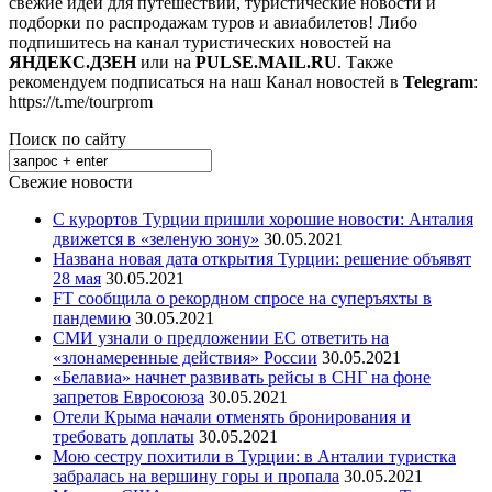
свежие идеи для путешествий, туристические новости и
подборки по распродажам туров и авиабилетов! Либо
подпишитесь на канал туристических новостей на
ЯНДЕКС.ДЗЕН
или на
PULSE.MAIL.RU
. Также
рекомендуем подписаться на наш Канал новостей в
Telegram
:
https://t.me/tourprom
Поиск по сайту
Свежие новости
С курортов Турции пришли хорошие новости: Анталия
движется в «зеленую зону»
30.05.2021
Названа новая дата открытия Турции: решение объявят
28 мая
30.05.2021
FT сообщила о рекордном спросе на суперъяхты в
пандемию
30.05.2021
СМИ узнали о предложении ЕС ответить на
«злонамеренные действия» России
30.05.2021
«Белавиа» начнет развивать рейсы в СНГ на фоне
запретов Евросоюза
30.05.2021
Отели Крыма начали отменять бронирования и
требовать доплаты
30.05.2021
Мою сестру похитили в Турции: в Анталии туристка
забралась на вершину горы и пропала
30.05.2021