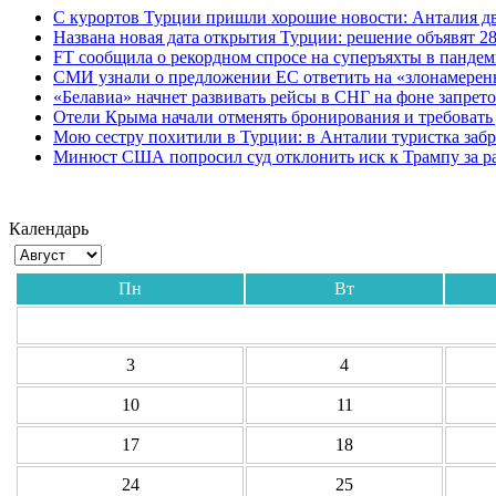
С курортов Турции пришли хорошие новости: Анталия дв
Названа новая дата открытия Турции: решение объявят 28
FT сообщила о рекордном спросе на суперъяхты в панде
СМИ узнали о предложении ЕС ответить на «злонамерен
«Белавиа» начнет развивать рейсы в СНГ на фоне запрет
Отели Крыма начали отменять бронирования и требовать
Мою сестру похитили в Турции: в Анталии туристка забр
Минюст США попросил суд отклонить иск к Трампу за р
Календарь
Пн
Вт
3
4
10
11
17
18
24
25