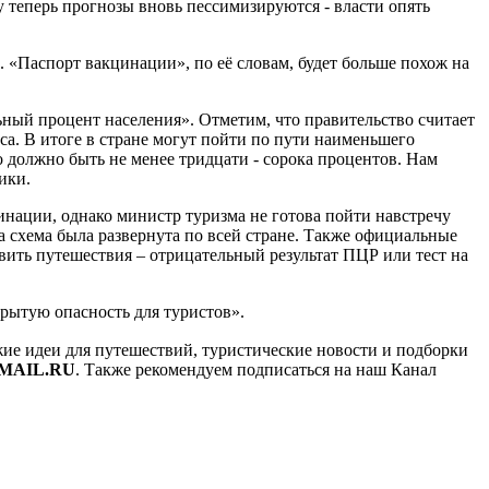
у теперь прогнозы вновь пессимизируются - власти опять
. «Паспорт вакцинации», по её словам, будет больше похож на
ьный процент населения». Отметим, что правительство считает
ca. В итоге в стране могут пойти по пути наименьшего
 должно быть не менее тридцати - сорока процентов. Нам
ики.
инации, однако министр туризма не готова пойти навстречу
та схема была развернута по всей стране. Также официальные
вить путешествия – отрицательный результат ПЦР или тест на
крытую опасность для туристов».
ежие идеи для путешествий, туристические новости и подборки
MAIL.RU
. Также рекомендуем подписаться на наш Канал