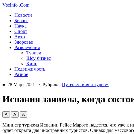
VseInfo
.Com
Новости
Бизнес
Наука
Спорт
Авто
Здоровье
Развлечения
Туризм
Шоу-бизнес
Кино
Недвижимость
Разное
≡ 28 Март 2021 · Рубрика:
Путешествия и туризм
Испания заявила, когда состо
А
А
А
Министр туризма Испании Рейес Марото надеется, что уже к и
будет открыта для иностранных туристов. Однако для массово