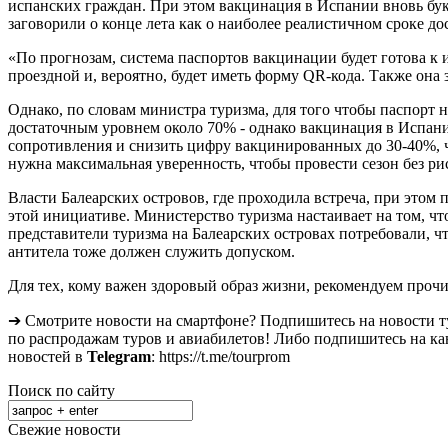
испанских граждан. При этом вакцинация в Испании вновь букс
заговорили о конце лета как о наиболее реалистичном сроке д
«По прогнозам, система паспортов вакцинации будет готова к 
проездной и, вероятно, будет иметь форму QR-кода. Также она 
Однако, по словам министра туризма, для того чтобы паспорт 
достаточным уровнем около 70% - однако вакцинация в Испании
сопротивления и снизить цифру вакцинированных до 30-40%, ч
нужна максимальная уверенность, чтобы провести сезон без рис
Власти Балеарских островов, где проходила встреча, при это
этой инициативе. Министерство туризма настаивает на том, что
представители туризма на Балеарских островах потребовали, 
антитела тоже должен служить допуском.
Для тех, кому важен здоровый образ жизни, рекомендуем прочи
➔ Смотрите новости на смартфоне? Подпишитесь на новости т
по распродажам туров и авиабилетов! Либо подпишитесь на ка
новостей в
Telegram
: https://t.me/tourprom
Поиск по сайту
Свежие новости