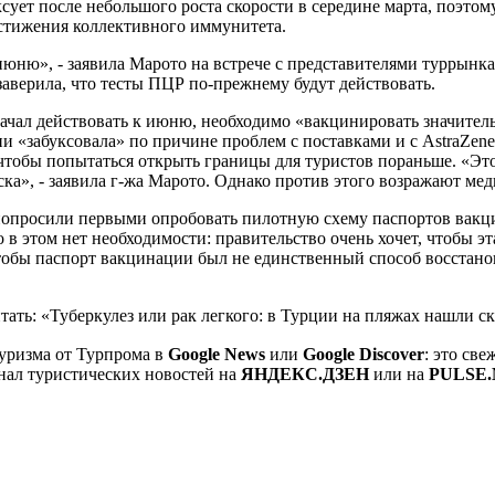
ует после небольшого роста скорости в середине марта, поэтом
остижения коллективного иммунитета.
июню», - заявила Марото на встрече с представителями туррынка
заверила, что тесты ПЦР по-прежнему будут действовать.
начал действовать к июню, необходимо «вакцинировать значител
 «забуксовала» по причине проблем с поставками и с AstraZene
тобы попытаться открыть границы для туристов пораньше. «Это
ка», - заявила г-жа Марото. Однако против этого возражают мед
м попросили первыми опробовать пилотную схему паспортов вакц
 в этом нет необходимости: правительство очень хочет, чтобы э
чтобы паспорт вакцинации был не единственный способ восстано
тать: «Туберкулез или рак легкого: в Турции на пляжах нашли с
уризма от Турпрома в
Google News
или
Google Discover
: это св
нал туристических новостей на
ЯНДЕКС.ДЗЕН
или на
PULSE.