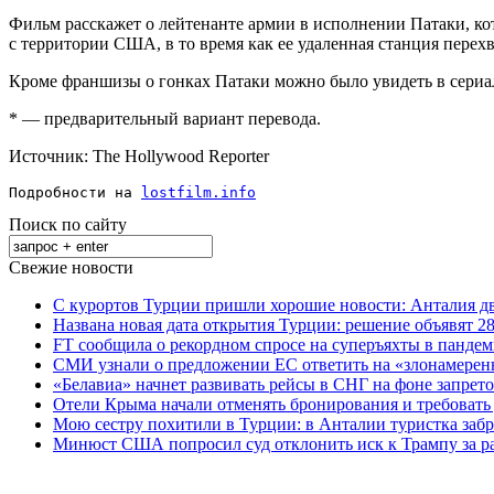
Фильм расскажет о лейтенанте армии в исполнении Патаки, ко
с территории США, в то время как ее удаленная станция перех
Кроме франшизы о гонках Патаки можно было увидеть в сериа
* — предварительный вариант перевода.
Источник: The Hollywood Reporter
Подробности на 
lostfilm.info
Поиск по сайту
Свежие новости
С курортов Турции пришли хорошие новости: Анталия дв
Названа новая дата открытия Турции: решение объявят 28
FT сообщила о рекордном спросе на суперъяхты в панде
СМИ узнали о предложении ЕС ответить на «злонамерен
«Белавиа» начнет развивать рейсы в СНГ на фоне запрет
Отели Крыма начали отменять бронирования и требовать
Мою сестру похитили в Турции: в Анталии туристка забр
Минюст США попросил суд отклонить иск к Трампу за р