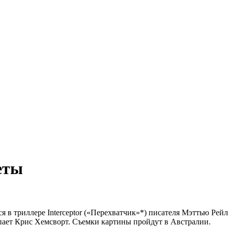
еты
 в триллере Interceptor («Перехватчик»*) писателя Мэттью Рейл
пает Крис Хемсворт.
Съемки картины пройдут в Австралии.