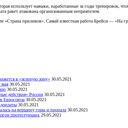
торая использует навыки, наработанные за годы тренировок, что
вата ракет атакована организованным неприятелем.
ле «Страна приливов». Самай известная работа Брейси — «На гр
ижется в «зеленую зону»
30.05.2021
 мая
30.05.2021
мию
30.05.2021
ные действия» России
30.05.2021
ов Евросоюза
30.05.2021
 доплаты
30.05.2021
алась на вершину горы и пропала
30.05.2021
азгон протестующих
29.05.2021