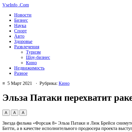
VseInfo
.Com
Новости
Бизнес
Наука
Спорт
Авто
Здоровье
Развлечения
Туризм
Шоу-бизнес
Кино
Недвижимость
Разное
≡ 5 Март 2021 · Рубрика:
Кино
Эльза Патаки перехватит рак
А
А
А
Звезда фильма «Форсаж 8» Эльза Патаки и Люк Брейси снимутся
Битти, а в качестве исполнительного продюсера проекта высту