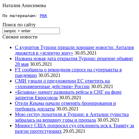
Наталия Анисимова
По материалам: 
РБК
Поиск по сайту
Свежие новости
С курортов Турции пришли хорошие новости: Анталия
движется в «зеленую зону»
30.05.2021
Названа новая дата открытия Турции: решение объявят
28 мая
30.05.2021
FT сообщила о рекордном спросе на суперъяхты в
пандемию
30.05.2021
СМИ узнали о предложении ЕС ответить на
«злонамеренные действия» России
30.05.2021
«Белавиа» начнет развивать рейсы в СНГ на фоне
запретов Евросоюза
30.05.2021
Отели Крыма начали отменять бронирования и
требовать доплаты
30.05.2021
Мою сестру похитили в Турции: в Анталии туристка
забралась на вершину горы и пропала
30.05.2021
Минюст США попросил суд отклонить иск к Трампу за
разгон протестующих
29.05.2021