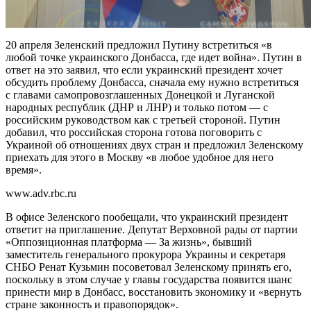
20 апреля Зеленский предложил Путину встретиться «в
любой точке украинского Донбасса, где идет война». Путин в
ответ на это заявил, что если украинский президент хочет
обсудить проблему Донбасса, сначала ему нужно встретиться
с главами самопровозглашенных Донецкой и Луганской
народных республик (ДНР и ЛНР) и только потом — с
российским руководством как с третьей стороной. Путин
добавил, что российская сторона готова поговорить с
Украиной об отношениях двух стран и предложил Зеленскому
приехать для этого в Москву «в любое удобное для него
время».
www.adv.rbc.ru
В офисе Зеленского пообещали, что украинский президент
ответит на приглашение. Депутат Верховной рады от партии
«Оппозиционная платформа — За жизнь», бывший
заместитель генерального прокурора Украины и секретаря
СНБО Ренат Кузьмин посоветовал Зеленскому принять его,
поскольку в этом случае у главы государства появится шанс
принести мир в Донбасс, восстановить экономику и «вернуть
стране законность и правопорядок».