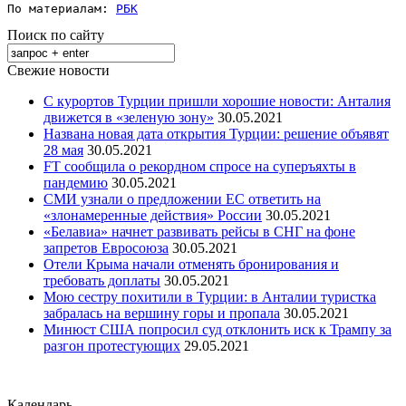
По материалам: 
РБК
Поиск по сайту
Свежие новости
С курортов Турции пришли хорошие новости: Анталия
движется в «зеленую зону»
30.05.2021
Названа новая дата открытия Турции: решение объявят
28 мая
30.05.2021
FT сообщила о рекордном спросе на суперъяхты в
пандемию
30.05.2021
СМИ узнали о предложении ЕС ответить на
«злонамеренные действия» России
30.05.2021
«Белавиа» начнет развивать рейсы в СНГ на фоне
запретов Евросоюза
30.05.2021
Отели Крыма начали отменять бронирования и
требовать доплаты
30.05.2021
Мою сестру похитили в Турции: в Анталии туристка
забралась на вершину горы и пропала
30.05.2021
Минюст США попросил суд отклонить иск к Трампу за
разгон протестующих
29.05.2021
Календарь