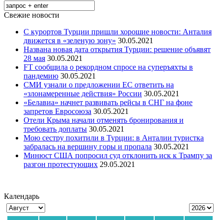
Свежие новости
С курортов Турции пришли хорошие новости: Анталия
движется в «зеленую зону»
30.05.2021
Названа новая дата открытия Турции: решение объявят
28 мая
30.05.2021
FT сообщила о рекордном спросе на суперъяхты в
пандемию
30.05.2021
СМИ узнали о предложении ЕС ответить на
«злонамеренные действия» России
30.05.2021
«Белавиа» начнет развивать рейсы в СНГ на фоне
запретов Евросоюза
30.05.2021
Отели Крыма начали отменять бронирования и
требовать доплаты
30.05.2021
Мою сестру похитили в Турции: в Анталии туристка
забралась на вершину горы и пропала
30.05.2021
Минюст США попросил суд отклонить иск к Трампу за
разгон протестующих
29.05.2021
Календарь