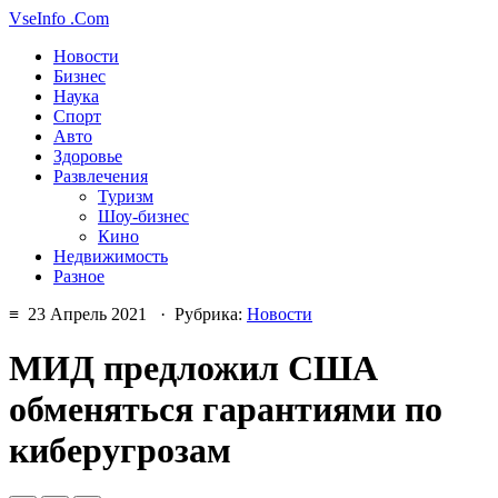
VseInfo
.Com
Новости
Бизнес
Наука
Спорт
Авто
Здоровье
Развлечения
Туризм
Шоу-бизнес
Кино
Недвижимость
Разное
≡ 23 Апрель 2021 · Рубрика:
Новости
МИД предложил США
обменяться гарантиями по
киберугрозам