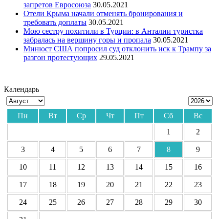
запретов Евросоюза
30.05.2021
Отели Крыма начали отменять бронирования и
требовать доплаты
30.05.2021
Мою сестру похитили в Турции: в Анталии туристка
забралась на вершину горы и пропала
30.05.2021
Минюст США попросил суд отклонить иск к Трампу за
разгон протестующих
29.05.2021
Календарь
Пн
Вт
Ср
Чт
Пт
Сб
Вс
1
2
3
4
5
6
7
8
9
10
11
12
13
14
15
16
17
18
19
20
21
22
23
24
25
26
27
28
29
30