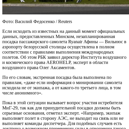
Фото: Василий Федосенко / Reuters
Если исходить из известных на данный момент официальных
данных, предоставленных Минском, незапланированная
посадка пассажирского самолета Ryanair Афины — Вильнюс в
аэропорту белорусской столицы осуществлена в полном
соответствии с правилами выполнения международных
полетов. Об этом РБК заявил директор Института воздушного
и космического права AEROHELP, эксперт в области
воздушного права Олег Аксаментов.
По его словам, экстренная посадка была выполнена по
правилам, «даже если информация о минировании самолета
исходила не от экипажа, а от какого-то третьего лица, в том
числе анонимного».
Пока в этой ситуации вызывает вопрос участия истребителя
МиГ-29, так как для принудительной посадки должны быть
серьезные основания, отметил эксперт. «Например, экипаж
выполняет полет в сторону АЭС, не выходит на связь или не
выполняет команды диспетчера. Для подобных случаев есть
доктрина о возможном применении силы в отношении такого