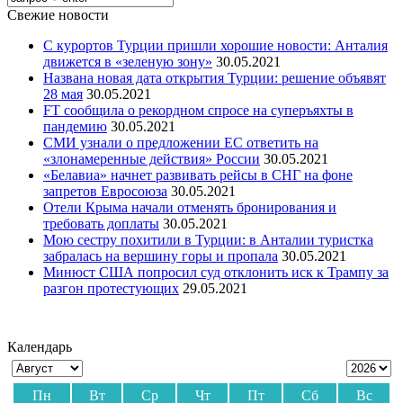
Свежие новости
С курортов Турции пришли хорошие новости: Анталия
движется в «зеленую зону»
30.05.2021
Названа новая дата открытия Турции: решение объявят
28 мая
30.05.2021
FT сообщила о рекордном спросе на суперъяхты в
пандемию
30.05.2021
СМИ узнали о предложении ЕС ответить на
«злонамеренные действия» России
30.05.2021
«Белавиа» начнет развивать рейсы в СНГ на фоне
запретов Евросоюза
30.05.2021
Отели Крыма начали отменять бронирования и
требовать доплаты
30.05.2021
Мою сестру похитили в Турции: в Анталии туристка
забралась на вершину горы и пропала
30.05.2021
Минюст США попросил суд отклонить иск к Трампу за
разгон протестующих
29.05.2021
Календарь
Пн
Вт
Ср
Чт
Пт
Сб
Вс