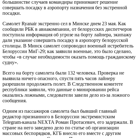
большинстве случаев командиры принимают решение
совершать посадку в аэропорту назначения без экстренной
посадки.
Самолет Ryanair экстренно сел в Минске днем 23 мая. Как
сообщили РБК в авиакомпании, от белорусских диспетчеров
поступила информация об угрозе на борту лайнера, экипажу
дали указание совершить посадку в аэропорту белорусской
столицы. В Минск самолет сопроводил военный истребитель
Белоруссии МиГ-29; как заявили военные, это было сделано,
чтобы «в случае необходимости оказать помощь гражданскому
судну».
Всего на борту самолета были 132 человека. Проверка не
выявила ничего опасного, спустя пять часов лайнеру
разрешили продолжить полет. В Следственном комитете
республики заявили, что данные о минировании рейса
оказались ложными, следователи завели дело из-за ложного
сообщения.
Одним из пассажиров самолета был бывший главный
редактор признанного в Белоруссии экстремистским
Telegram-канала NEXTA Роман Протасевич, его задержали. В
стране на него заведено дело по статье об организации
массовых беспорядков, КГБ внесло его вместе с другим