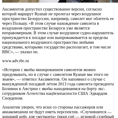
Аксаментов допустил существование версии, согласно
которой маршрут Ryanair не пролегал через воздушное
пространство Белоруссии, например, самолет мог облететь ее
через Польшу. «В этом случае нахождение самолета в
воздушном пространстве Беларуси уже является
неправомерным. В этом случае воздушное судно-нарушитель
принуждается к посадке или выпроваживается за пределы
национального воздушного пространства любыми
средствами, которыми государство располагает, в том числе
ВВС», — указал он.
www.adv.rbc.ru
«Истории с якобы минированием самолетов можно
придумывать, но в случае с самолетом Ryanair мы этого не
знаем», — отметил Аксаментов. Он напомнил о случае с
вынужденной посадкой летом 2013 года самолета президента
Боливии в Австрии с якобы находившимся на борту экс-
сотрудником Агентства нацбезопасности США Эдвардом
Сноуденом.
Аналитик уверен, что иски со стороны пассажиров или
авиакомпании не будут иметь перспектив. «Случившееся —
хороший кейс для «муткорта» (moot cort — игровой судебный