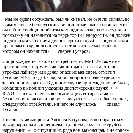
«Мы не будем обсуждать, был ли сигнал, не был ли сигнал, во
всяком случае белорусские авиационные власти говорят, что
был. Они сообщили об этом командиру воздушного судна, и
поскольку он находится на территории Белоруссии, он должен
подчиняться указаниям диспетчерских служб — подчиняться
правилам воздушного пространства того государства, в
котором он находится», — уверен Гусаров.
Сопровождение самолета истребителем МиГ-29 также не
противоречит нормам, так как нет данных о том, что он
угрожал лайнеру или делал опасные маневры, отметил
Гусаров. «Вот тогда бы да, встал вопрос о правомерности
такого принуждения. В данном случае принуждения не было,
командир выполнил указания диспетчерских служб <...>
ICAO — неполитическая организация, которая ставит
безопасность пассажиров во главу угла <...> если был сигнал,
спецслужбы отработали, ничего не случилось», — сказал
Гусаров.
По словам авиаюриста Алексея Елтунова, если обращаться к
международным конвенциям, в данном случае нет грубых
нарушений. «Но ситуация из ряда вон выходящая, я не совсем