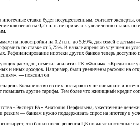
 на ипотечные ставки будет несущественным, считают эксперты
е ключевой на 0,25 п. п. не привело к увеличению ставок по и
мм.
м: на новостройки на 0,2 п.п., до 5,69%, для семей с детьми — 
оформить по ставке от 5,75%. В начале апреля об улучшении ус
вых. Рефинансирование ипотеки других банков теперь доступно по
ующих расходов, отметил аналитик ГК «Финам». «Кредитные учр
ых и иных доходов. Например, были увеличены расходы на отк
лениям», — пояснил он.
сценарию. Большинство из них постараются не повышать ипотечны
т повышать другие тарифы. Тем более что жилищный кредит со
тства «Эксперт РА» Анатолия Перфильева, ужесточение денежно
м и резким — банкам нужно поддерживать спрос на ипотеку в у
нозирует, что банки после решения ЦБ повысят ипотечные ставк