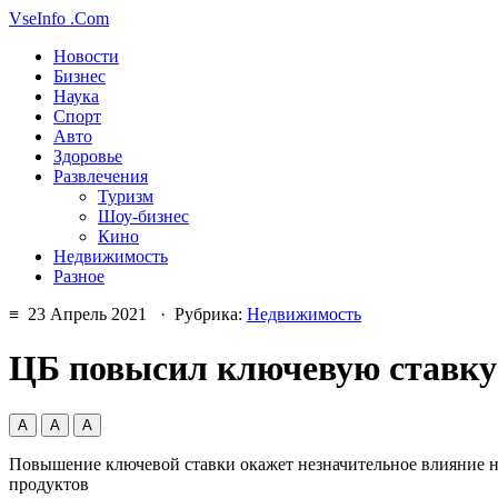
VseInfo
.Com
Новости
Бизнес
Наука
Спорт
Авто
Здоровье
Развлечения
Туризм
Шоу-бизнес
Кино
Недвижимость
Разное
≡ 23 Апрель 2021 · Рубрика:
Недвижимость
ЦБ повысил ключевую ставку 
А
А
А
Повышение ключевой ставки окажет незначительное влияние на
продуктов