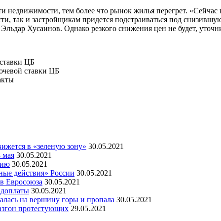
и недвижимости, тем более что рынок жилья перегрет. «Сейчас 
ти, так и застройщикам придется подстраиваться под снизившу
Эльдар Хусаинов. Однако резкого снижения цен не будет, уточн
 ставки ЦБ
ючевой ставки ЦБ
акты
ижется в «зеленую зону»
30.05.2021
 мая
30.05.2021
мию
30.05.2021
ные действия» России
30.05.2021
ов Евросоюза
30.05.2021
 доплаты
30.05.2021
алась на вершину горы и пропала
30.05.2021
азгон протестующих
29.05.2021