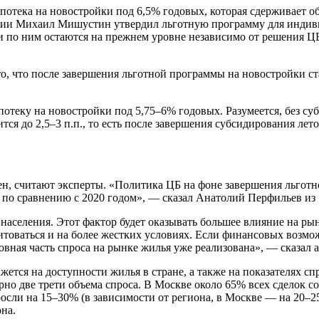
отека на новостройки под 6,5% годовых, которая сдерживает об
оссии Михаил Мишустин утвердил льготную программу для индив
 по ним остаются на прежнем уровне независимо от решения ЦБ,
о, что после завершения льготной программы на новостройки с
потеку на новостройки под 5,75–6% годовых. Разумеется, без с
ится до 2,5–3 п.п., то есть после завершения субсидирования л
ен, считают эксперты. «Политика ЦБ на фоне завершения льгот
по сравнению с 2020 годом», — сказал Анатолий Перфильев из 
населения. Этот фактор будет оказывать большее влияние на ры
итоваться и на более жестких условиях. Если финансовых возмож
овная часть спроса на рынке жилья уже реализована», — сказал 
тся на доступности жилья в стране, а также на показателях сп
рно две трети объема спроса. В Москве около 65% всех сделок 
росли на 15–30% (в зависимости от региона, в Москве — на 20–
на.