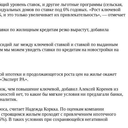
щий уровень ставок, и другие льготные программы (сельская,
идуальных домов по ставке под 6% годовых. «Рост ключевой
 и это только увеличивает их привлекательность», — отмечает
тавки по жилищным кредитам резко вырастут, добавила
убсидий лаг между ключевой ставкой и ставкой по выданным
етом мы можем увидеть ставки по кредитам на новостройки на
ной ипотеки и продолжающегося роста цен на жилье окажет
«Эксперт РА».
нок, чем повышение ключевой, добавил Алексей Коренев из
ностей нет, то какие бы мягкие условия ни предлагали банки,
аналитик.
роса, считает Надежда Коркка. По оценкам компании
со строящимся жильем проходят с привлечением ипотечного
25%). В таких условиях при сохраняющейся негативной