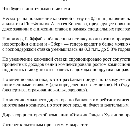
Что будет с ипотечными ставками
Несмотря на повышение ключевой сразу на 0,5 п. п., влияние
аналитика ГК «Финам» Алексея Коренева, предыдущее повышени
даже заявили о снижении ставок в рамках специальных програ
Например, Райффайзенбанк снизил ставку по льготным программа
новостройки снизил и «Сбер» — теперь кредит в банке можно 
с господдержкой ставка уменьшилась на 0,3 п.п., до 5,8% годо
Но увеличение ключевой ставки спровоцировало рост сопутств
процентных доходов банки компенсировали ростом комиссионн
поднимать ставку, но отыгрались на доходах по другим направ
По мнению аналитика, в этот раз банки пойдут по такому же 
пониженными ставкам (для определенных заемщиков). Но буду
(экспертиза, страхование жилья, здоровья).
По мнению младшего директора по банковским рейтингам аген
ипотечным кредитам, но этот рост вряд ли будет значительны
Директор риелторской компании «Этажи» Эльдар Хусаинов прог
Интерес к льготным программам вырастет