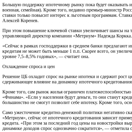
Большую поддержку ипотечному рынку пока будет оказывать ип
военная, семейная). Кроме того, недавно премьер-министр Р
ставки только повысит интерес к льготным программам. Ставки
Алексей Коренев.
При этом повышение ключевой ставки увеличивает шансы на т
управляющий директор компании «Метриум» Надежда Коркка.
«Сейчас в рамках господдержки в среднем банки предлагают и
кредитам не может быть меньше 1 п.п. Скорее всего, он увелич
уровне 7,5–8,5% годовых», — считает она.
Охлаждение спроса и цен
Решение ЦБ охладит спрос на рынке ипотеки и сдержит рост ц
сдерживающее влияние на динамику ипотечного кредитования 
Кроме того, сам рынок жилья ограничен платежеспособностью 
«Финама». «Если у населения будут деньги, то они станут кред
большинство не смогут позволит себе ипотеку. Кроме того, осн
Само ужесточение кредитно-денежной политики негативно скаже
«Метриум», сейчас от ипотечного кредитования зависит приме
кредита. «При этом за последний год цены на новостройки вы
динамике доходов спрос однозначно сократится», — отметила о