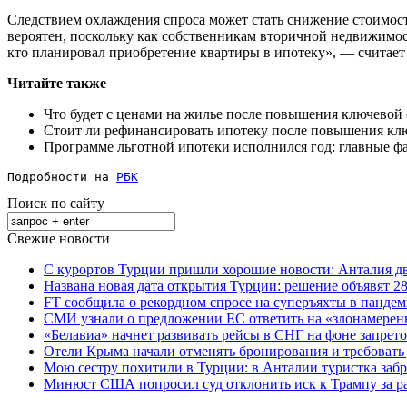
Следствием охлаждения спроса может стать снижение стоимост
вероятен, поскольку как собственникам вторичной недвижимос
кто планировал приобретение квартиры в ипотеку», — считает 
Читайте также
Что будет с ценами на жилье после повышения ключевой
Стоит ли рефинансировать ипотеку после повышения кл
Программе льготной ипотеки исполнился год: главные ф
Подробности на 
РБК
Поиск по сайту
Свежие новости
С курортов Турции пришли хорошие новости: Анталия дв
Названа новая дата открытия Турции: решение объявят 28
FT сообщила о рекордном спросе на суперъяхты в панде
СМИ узнали о предложении ЕС ответить на «злонамерен
«Белавиа» начнет развивать рейсы в СНГ на фоне запрет
Отели Крыма начали отменять бронирования и требовать
Мою сестру похитили в Турции: в Анталии туристка забр
Минюст США попросил суд отклонить иск к Трампу за р