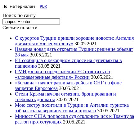
По материалам: 
РБК
Поиск по сайту
Свежие новости
С курортов Турции пришли хорошие новости: Анталия
движется в «зеленую зону»
30.05.2021
Названа новая дата открытия Турции: решение объявят
28 мая
30.05.2021
FT сообщила о рекордном спросе на суперъяхты в
пандемию
30.05.2021
СМИ узнали о предложении ЕС ответить на
«злонамеренные действия» России
30.05.2021
«Белавиа» начнет развивать рейсы в СНГ на фоне
запретов Евросоюза
30.05.2021
Отели Крыма начали отменять бронирования и
требовать доплаты
30.05.2021
Мою сестру похитили в Турции: в Анталии туристка
забралась на вершину горы и пропала
30.05.2021
Минюст США попросил суд отклонить иск к Трампу за
разгон протестующих
29.05.2021