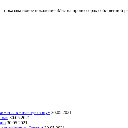
 показала новое поколение iMac на процессорах собственной раз
ижется в «зеленую зону»
30.05.2021
 мая
30.05.2021
мию
30.05.2021
ные действия» России
30.05.2021