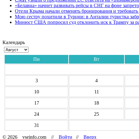
«Белавиа» начнет развивать рейсы в СНГ на фоне запрет
Отели Крыма начали отменять бронирования и требовать
Мою сестру похитили в Турции: в Анталии туристка забр
Минюст США попросил суд отклонить иск к Трампу за р
Календарь
Пн
Вт
3
4
10
11
17
18
24
25
31
© 2026 vseinfo.com //
Войти
//
Вверх