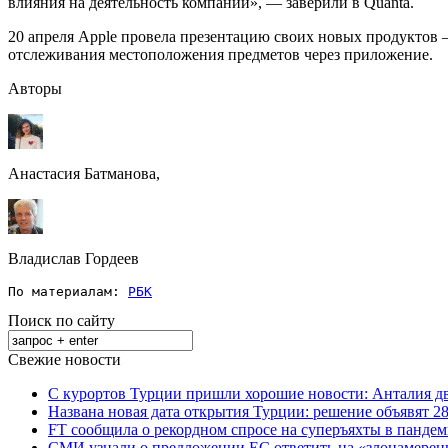
влияния на деятельность компании», — заверили в Quanta.
20 апреля Apple провела презентацию своих новых продуктов —
отслеживания местоположения предметов через приложение.
Авторы
Анастасия Батманова,
Владислав Гордеев
По материалам: 
РБК
Поиск по сайту
Свежие новости
С курортов Турции пришли хорошие новости: Анталия дв
Названа новая дата открытия Турции: решение объявят 28
FT сообщила о рекордном спросе на суперъяхты в панде
СМИ узнали о предложении ЕС ответить на «злонамерен