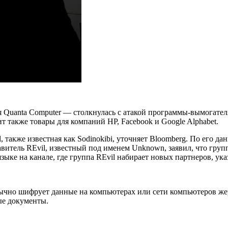
Quanta Computer — столкнулась с атакой программы-вымогателя
т также товары для компаний HP, Facebook и Google Alphabet.
 также известная как Sodinokibi, уточняет Bloomberg. По его д
ставитель REvil, известный под именем Unknown, заявил, что гр
зыке на канале, где группа REvil набирает новых партнеров, ука
ычно шифрует данные на компьютерах или сети компьютеров жер
ые документы.