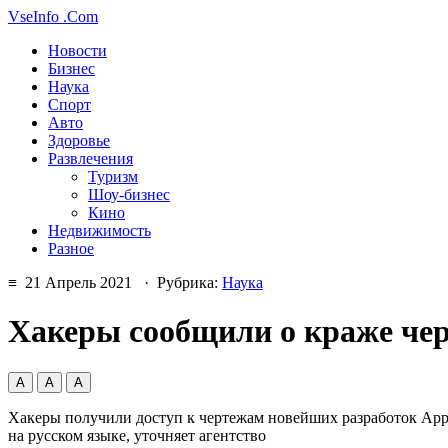
VseInfo
.Com
Новости
Бизнес
Наука
Спорт
Авто
Здоровье
Развлечения
Туризм
Шоу-бизнес
Кино
Недвижимость
Разное
≡ 21 Апрель 2021 · Рубрика:
Наука
Хакеры сообщили о краже чер
А
А
А
Хакеры получили доступ к чертежам новейших разработок Apple
на русском языке, уточняет агентство