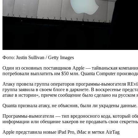
Фото: Justin Sullivan / Getty Images
Один из основных поставщиков Apple — тайваньская компания 
потребовали выплатить им $50 млн. Quanta Computer производи
Атаку провела группа операторов программы-вымогателя REvil,
группа заявила в своем блоге в даркнете. В воскресенье пред
атаке в истории», причем сообщение было сделано на русском я
Quanta признала атаку, не объяснив, были ли украдены данные.
Программы-вымогатели — тип вредоносного кода, который об
информации или обещание хакеров не продавать свои секретн
Apple представила новые iPad Pro, iMac и метки AirTag