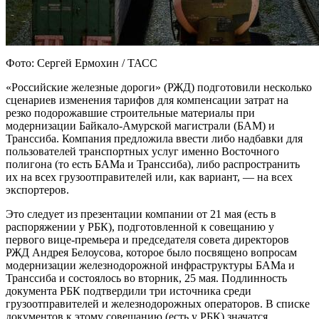
Фото: Сергей Ермохин / ТАСС
«Российские железные дороги» (РЖД) подготовили несколько
сценариев изменения тарифов для компенсации затрат на
резко подорожавшие строительные материалы при
модернизации Байкало-Амурской магистрали (БАМ) и
Транссиба. Компания предложила ввести либо надбавки для
пользователей транспортных услуг именно Восточного
полигона (то есть БАМа и Транссиба), либо распространить
их на всех грузоотправителей или, как вариант, — на всех
экспортеров.
Это следует из презентации компании от 21 мая (есть в
распоряжении у РБК), подготовленной к совещанию у
первого вице-премьера и председателя совета директоров
РЖД Андрея Белоусова, которое было посвящено вопросам
модернизации железнодорожной инфраструктуры БАМа и
Транссиба и состоялось во вторник, 25 мая. Подлинность
документа РБК подтвердили три источника среди
грузоотправителей и железнодорожных операторов. В списке
документов к этому совещанию (есть у РБК) значатся