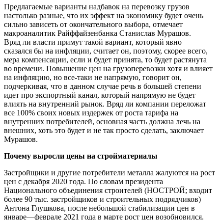
Предлагаемые варианты надбавок на перевозку грузов
настолько разные, что их эффект на экономику будет очень
сильно зависеть от окончательного выбора, отмечает
макроаналитик Райффайзенбанка Станислав Мурашов.
Вряд ли власти примут такой вариант, который явно
сказался бы на инфляции, считает он, поэтому, скорее всего,
мера компенсации, если и будет принята, то будет растянута
во времени. Повышение цен на грузоперевозки хотя и влияет
на инфляцию, но все-таки не напрямую, говорит он,
подчеркивая, что в данном случае речь в большей степени
идет про экспортный канал, который напрямую не будет
влиять на внутренний рынок. Вряд ли компании переложат
все 100% своих новых издержек от роста тарифа на
внутренних потребителей, основная часть должна лечь на
внешних, хоть это будет и не так просто сделать, заключает
Мурашов.
Почему выросли цены на стройматериалы
Застройщики и другие потребители металла жалуются на рост
цен с декабря 2020 года. По словам президента
Национального объединения строителей (НОСТРОЙ; входит
более 90 тыс. застройщиков и строительных подрядчиков)
Антона Глушкова, после небольшой стабилизации цен в
январе—феврале 2021 года в марте рост цен возобновился.