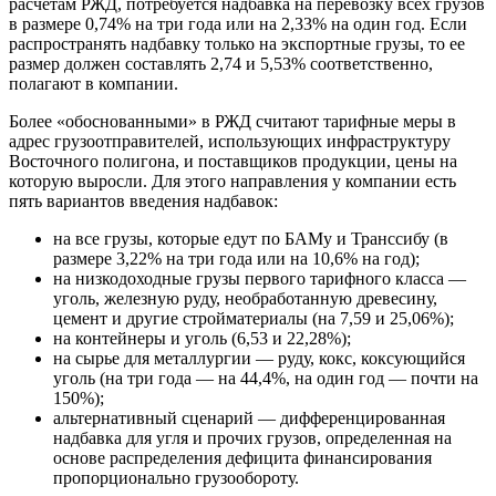
расчетам РЖД, потребуется надбавка на перевозку всех грузов
в размере 0,74% на три года или на 2,33% на один год. Если
распространять надбавку только на экспортные грузы, то ее
размер должен составлять 2,74 и 5,53% соответственно,
полагают в компании.
Более «обоснованными» в РЖД считают тарифные меры в
адрес грузоотправителей, использующих инфраструктуру
Восточного полигона, и поставщиков продукции, цены на
которую выросли. Для этого направления у компании есть
пять вариантов введения надбавок:
на все грузы, которые едут по БАМу и Транссибу (в
размере 3,22% на три года или на 10,6% на год);
на низкодоходные грузы первого тарифного класса —
уголь, железную руду, необработанную древесину,
цемент и другие стройматериалы (на 7,59 и 25,06%);
на контейнеры и уголь (6,53 и 22,28%);
на сырье для металлургии — руду, кокс, коксующийся
уголь (на три года — на 44,4%, на один год — почти на
150%);
альтернативный сценарий — дифференцированная
надбавка для угля и прочих грузов, определенная на
основе распределения дефицита финансирования
пропорционально грузообороту.