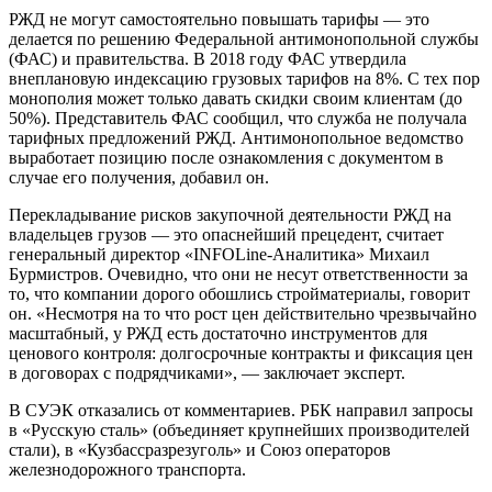
РЖД не могут самостоятельно повышать тарифы — это
делается по решению Федеральной антимонопольной службы
(ФАС) и правительства. В 2018 году ФАС утвердила
внеплановую индексацию грузовых тарифов на 8%. С тех пор
монополия может только давать скидки своим клиентам (до
50%). Представитель ФАС сообщил, что служба не получала
тарифных предложений РЖД. Антимонопольное ведомство
выработает позицию после ознакомления с документом в
случае его получения, добавил он.
Перекладывание рисков закупочной деятельности РЖД на
владельцев грузов — это опаснейший прецедент, считает
генеральный директор «INFOLine-Аналитика» Михаил
Бурмистров. Очевидно, что они не несут ответственности за
то, что компании дорого обошлись стройматериалы, говорит
он. «Несмотря на то что рост цен действительно чрезвычайно
масштабный, у РЖД есть достаточно инструментов для
ценового контроля: долгосрочные контракты и фиксация цен
в договорах с подрядчиками», — заключает эксперт.
В СУЭК отказались от комментариев. РБК направил запросы
в «Русскую сталь» (объединяет крупнейших производителей
стали), в «Кузбассразрезуголь» и Союз операторов
железнодорожного транспорта.