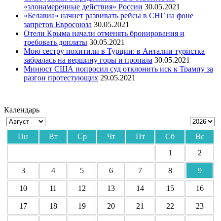
«злонамеренные действия» России
30.05.2021
«Белавиа» начнет развивать рейсы в СНГ на фоне
запретов Евросоюза
30.05.2021
Отели Крыма начали отменять бронирования и
требовать доплаты
30.05.2021
Мою сестру похитили в Турции: в Анталии туристка
забралась на вершину горы и пропала
30.05.2021
Минюст США попросил суд отклонить иск к Трампу за
разгон протестующих
29.05.2021
Календарь
Пн
Вт
Ср
Чт
Пт
Сб
Вс
1
2
3
4
5
6
7
8
9
10
11
12
13
14
15
16
17
18
19
20
21
22
23