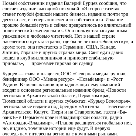
Новый собственник издания Валерий Бурцев сообщил, что
считает издание выгодной покупкой. «Экспресс газета»
станет голубой фишкой нашего бизнеса, изданию почти три
десятка лет, и теперь оно сменило собственника. Издание
прошло большой путь и сейчас превратилось во влиятельный
политический еженедельник. Оно пользуется заслуженным
уважением и любовью читателей. Нет в нашей стране
населенного пункта страны, где бы не читали «Экспресску», а
кроме того, она печатается в Германии, США, Канаде,
Латвии, Израиле и других странах мира. Сайт eg.ru давно
вошел в клуб миллионников и приносит стабильную
прибыль», — прокомментировал он сделку.
Бурцев — глава и владелец ООО «Северная медиагруппа»,
бенефициар ООО «Медиа ресурс», «Новый мир» и «Рост
Радио». В число активов принадлежащих ему компаний
входят в основном региональные издания: бренд «Новости
региона» в Архангельской области, Пермском крае,
Тюменской области и других субъектах; «Курьер Беломорья»,
региональные издания под брендом «Антенна — Телесемь» в
Архангельске, Калуге, Твери и на Ставрополье, газета «Ва-
банкЪ» в Пермском крае и Владимирской области, радио
«Авторадио-Владимир». «Планов расширяться глобально нет,
но, видимо, точечные истории еще будут. В первую
очередь нам интересны регионы с крупными рынками.