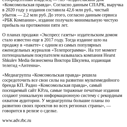
«Комсомольская правда». Согласно данным СПАРК, выручка
в 2020 году у издания составила 42,6 млн руб., чистый
убыток — 2,2 млн руб. До этого, согласно данным сервиса
«РБК Компании», издание получало минимальную чистую
прибыль на протяжении пяти лет.
О планах продажи «Экспресс газеты» издательским домом
стало известно еще в 2017 году. Тогда издание шло на
продажу в «пакете» с одним из самых популярных
еженедельных журналов «Телепрограмма». На тот момент
потенциальным покупателем называлась компания Hearst
Shkulev Media бизнесмена Виктора Шкулева, издающая
телегид «Антенна».
«Медиагруппа «Комсомольская правда» решила
сосредоточить все свои силы на развитии мультимедийного
бренда КП. Радио «Комсомольская правда», самый
посещаемый сайт KP.ru, самые тиражные печатные издания
создают уникальную информационную систему с рекордным
охватом аудитории. У медиагруппы большие планы по
развитию своих проектов во всех регионах страны», —
говорится в релизе о сделке.
www.adv.rbc.ru