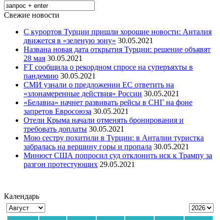
Свежие новости
С курортов Турции пришли хорошие новости: Анталия
движется в «зеленую зону»
30.05.2021
Названа новая дата открытия Турции: решение объявят
28 мая
30.05.2021
FT сообщила о рекордном спросе на суперъяхты в
пандемию
30.05.2021
СМИ узнали о предложении ЕС ответить на
«злонамеренные действия» России
30.05.2021
«Белавиа» начнет развивать рейсы в СНГ на фоне
запретов Евросоюза
30.05.2021
Отели Крыма начали отменять бронирования и
требовать доплаты
30.05.2021
Мою сестру похитили в Турции: в Анталии туристка
забралась на вершину горы и пропала
30.05.2021
Минюст США попросил суд отклонить иск к Трампу за
разгон протестующих
29.05.2021
Календарь