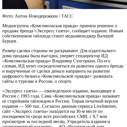
Фото: Антон Новодережкин / ТАСС
Медиагруппа «Комсомольская правда» приняла решение о
продаже бренда «Экспресс газета», сообщает издание. Новым
собственником таблоида станет медиаменеджер Валерий
Бурцев.
Размер сделки стороны не раскрывают. Для издательского
дома продажа была выгодна, уверяет гендиректор ИД
«Комсомольская правда» Владимир Сунгоркин. По его
словам, ИД хочет сосредоточиться на развитии одного бренда
и вырученные от сделки деньги направить на развитие
цифрового бизнеса «Комсомольской правды»: развивать
сайты о туризме в России, о спорте.
«Экспресс газета» — еженедельное издание, выходящее в
России с 1993 года. Сама «Комсомольская правда» называет
ее старейшим таблоидом в России. Тираж печатной версии
издания — 500 тыс. Согласно данным сервиса LiveInternet,
сайт «Экспресс газеты» находится на 30-м месте по
посещаемости среди всех российских СМИ, с 9,7 млн
просмотров за последний месяц. Учредитель издания и
стопроцентный владелец — АО «Издательский дом