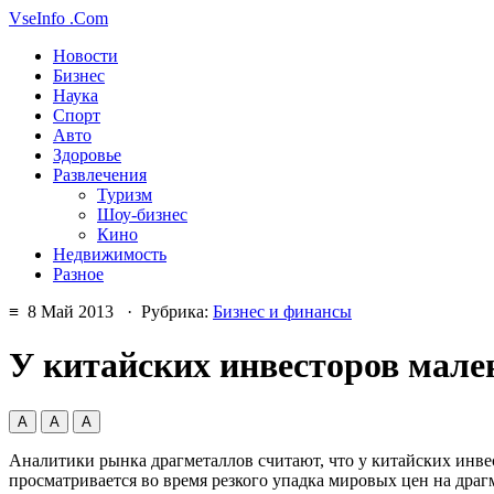
VseInfo
.Com
Новости
Бизнес
Наука
Спорт
Авто
Здоровье
Развлечения
Туризм
Шоу-бизнес
Кино
Недвижимость
Разное
≡ 8 Май 2013 · Рубрика:
Бизнес и финансы
У китайских инвесторов мале
А
А
А
Аналитики рынка драгметаллов считают, что у китайских инвес
просматривается во время резкого упадка мировых цен на драгм