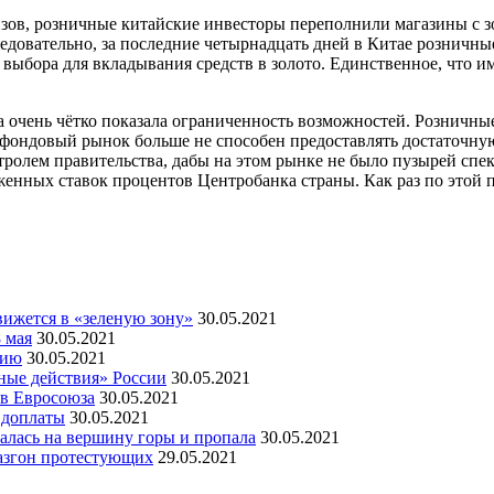
низов, розничные китайские инвесторы переполнили магазины с 
Следовательно, за последние четырнадцать дней в Китае розничн
ыбора для вкладывания средств в золото. Единственное, что им
ота очень чётко показала ограниченность возможностей. Рознич
ондовый рынок больше не способен предоставлять достаточную 
ролем правительства, дабы на этом рынке не было пузырей спек
женных ставок процентов Центробанка страны. Как раз по этой 
ижется в «зеленую зону»
30.05.2021
 мая
30.05.2021
мию
30.05.2021
ные действия» России
30.05.2021
ов Евросоюза
30.05.2021
 доплаты
30.05.2021
алась на вершину горы и пропала
30.05.2021
азгон протестующих
29.05.2021