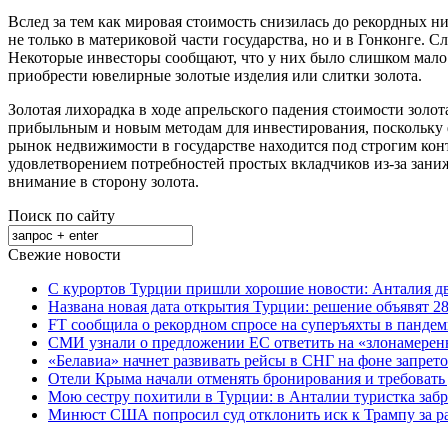
Вслед за тем как мировая стоимость снизилась до рекордных 
не только в материковой части государства, но и в Гонконге. 
Некоторые инвесторы сообщают, что у них было слишком мало в
приобрести ювелирные золотые изделия или слитки золота.
Золотая лихорадка в ходе апрельского падения стоимости зол
прибыльным и новым методам для инвестирования, поскольку ф
рынок недвижимости в государстве находится под строгим конт
удовлетворением потребностей простых вкладчиков из-за зани
внимание в сторону золота.
Поиск по сайту
Свежие новости
С курортов Турции пришли хорошие новости: Анталия дв
Названа новая дата открытия Турции: решение объявят 28
FT сообщила о рекордном спросе на суперъяхты в панде
СМИ узнали о предложении ЕС ответить на «злонамерен
«Белавиа» начнет развивать рейсы в СНГ на фоне запрет
Отели Крыма начали отменять бронирования и требовать
Мою сестру похитили в Турции: в Анталии туристка забр
Минюст США попросил суд отклонить иск к Трампу за р