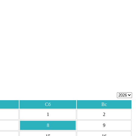
Сб
Вс
1
2
8
9