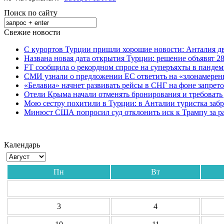
Поиск по сайту
Свежие новости
С курортов Турции пришли хорошие новости: Анталия дв
Названа новая дата открытия Турции: решение объявят 28
FT сообщила о рекордном спросе на суперъяхты в панде
СМИ узнали о предложении ЕС ответить на «злонамерен
«Белавиа» начнет развивать рейсы в СНГ на фоне запрет
Отели Крыма начали отменять бронирования и требовать
Мою сестру похитили в Турции: в Анталии туристка забр
Минюст США попросил суд отклонить иск к Трампу за р
Календарь
Пн
Вт
3
4