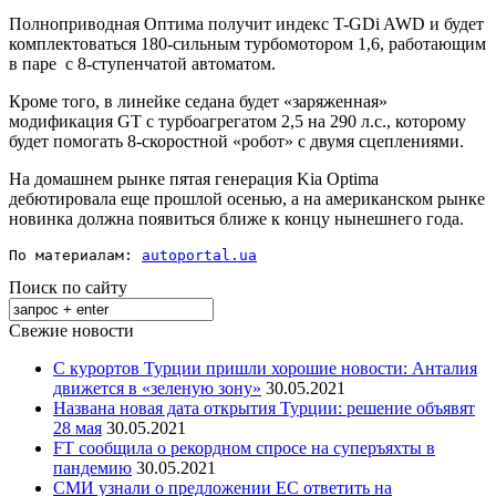
Полноприводная Оптима получит индекс T-GDi AWD и будет
комплектоваться 180-сильным турбомотором 1,6, работающим
в паре с 8-ступенчатой автоматом.
Кроме того, в линейке седана будет «заряженная»
модификация GT с турбоагрегатом 2,5 на 290 л.с., которому
будет помогать 8-скоростной «робот» с двумя сцеплениями.
На домашнем рынке пятая генерация Kia Optima
дебютировала еще прошлой осенью, а на американском рынке
новинка должна появиться ближе к концу нынешнего года.
По материалам: 
autoportal.ua
Поиск по сайту
Свежие новости
С курортов Турции пришли хорошие новости: Анталия
движется в «зеленую зону»
30.05.2021
Названа новая дата открытия Турции: решение объявят
28 мая
30.05.2021
FT сообщила о рекордном спросе на суперъяхты в
пандемию
30.05.2021
СМИ узнали о предложении ЕС ответить на