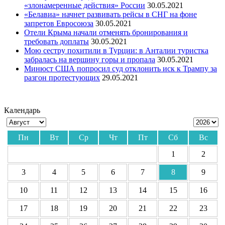
«злонамеренные действия» России
30.05.2021
«Белавиа» начнет развивать рейсы в СНГ на фоне
запретов Евросоюза
30.05.2021
Отели Крыма начали отменять бронирования и
требовать доплаты
30.05.2021
Мою сестру похитили в Турции: в Анталии туристка
забралась на вершину горы и пропала
30.05.2021
Минюст США попросил суд отклонить иск к Трампу за
разгон протестующих
29.05.2021
Календарь
Пн
Вт
Ср
Чт
Пт
Сб
Вс
1
2
3
4
5
6
7
8
9
10
11
12
13
14
15
16
17
18
19
20
21
22
23