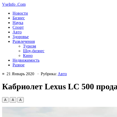
VseInfo
.Com
Новости
Бизнес
Наука
Спорт
Авто
Здоровье
Развлечения
Туризм
Шоу-бизнес
Кино
Недвижимость
Разное
≡ 21 Январь 2020 · Рубрика:
Авто
Кабриолет Lexus LC 500 прода
А
А
А