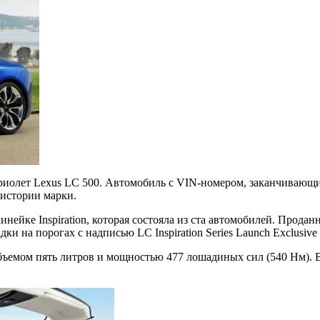
бриолет Lexus LC 500. Автомобиль с VIN-номером, заканчивающ
 истории марки.
нейке Inspiration, которая состояла из ста автомобилей. Прода
ки на порогах с надписью LC Inspiration Series Launch Exclusive 1
емом пять литров и мощностью 477 лошадиных сил (540 Нм). В 