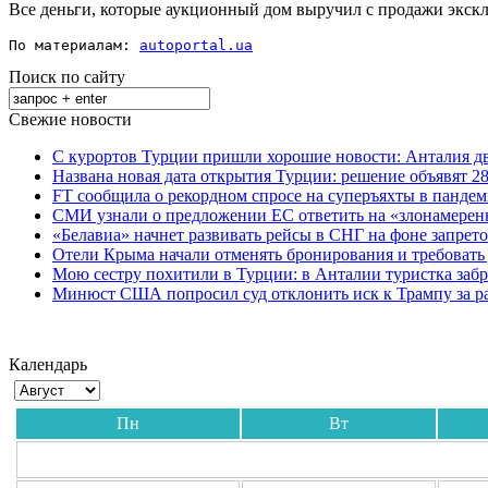
Все деньги, которые аукционный дом выручил с продажи экскл
По материалам: 
autoportal.ua
Поиск по сайту
Свежие новости
С курортов Турции пришли хорошие новости: Анталия дв
Названа новая дата открытия Турции: решение объявят 28
FT сообщила о рекордном спросе на суперъяхты в панде
СМИ узнали о предложении ЕС ответить на «злонамерен
«Белавиа» начнет развивать рейсы в СНГ на фоне запрет
Отели Крыма начали отменять бронирования и требовать
Мою сестру похитили в Турции: в Анталии туристка забр
Минюст США попросил суд отклонить иск к Трампу за р
Календарь
Пн
Вт