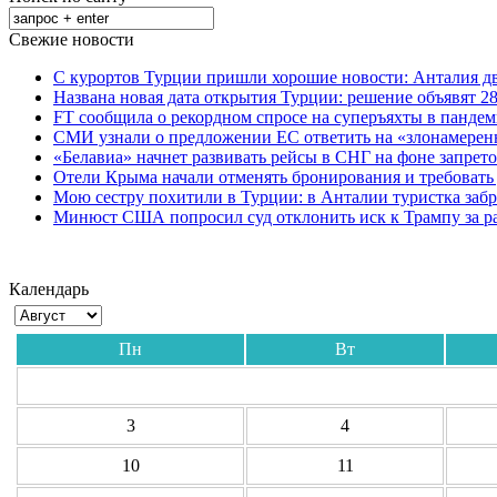
Свежие новости
С курортов Турции пришли хорошие новости: Анталия дв
Названа новая дата открытия Турции: решение объявят 28
FT сообщила о рекордном спросе на суперъяхты в панде
СМИ узнали о предложении ЕС ответить на «злонамерен
«Белавиа» начнет развивать рейсы в СНГ на фоне запрет
Отели Крыма начали отменять бронирования и требовать
Мою сестру похитили в Турции: в Анталии туристка забр
Минюст США попросил суд отклонить иск к Трампу за р
Календарь
Пн
Вт
3
4
10
11