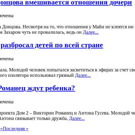
 Донцова вмешивается отношения дочери
лючены
 Донцова. Несмотря на то, что отношения у Майи не клеятся ни 
 Захаром чуть не провалилась, ведь он
Далее...
 разбросал детей по всей стране
лючены
а. Молодой человек попытался засветиться в эфирах за счет сво
ного изолятора использовал грязный
Далее...
 Романец ждут ребенка?
лючены
епроекта Дом 2 – Виктории Романец и Антона Гусева. Молодой ч
Антона связывает только дружба,
Далее...
.
»
Последняя »