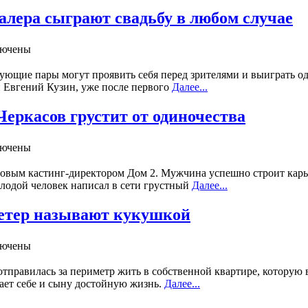
Валера сыграют свадьбу в любом случае
лючены
вующие пары могут проявить себя перед зрителями и выиграть од
и Евгений Кузин, уже после первого
Далее...
Черкасов грустит от одиночества
лючены
новым кастинг-директором Дом 2. Мужчина успешно строит карье
олодой человек написал в сети грустный
Далее...
 Ветер называют кукушкой
лючены
 отправилась за периметр жить в собственной квартире, которую
вает себе и сыну достойную жизнь.
Далее...