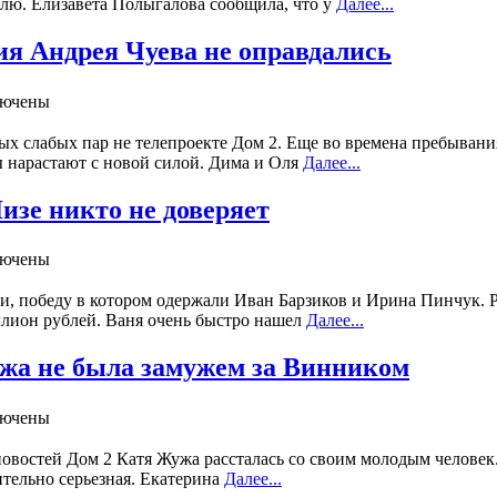
елю. Елизавета Полыгалова сообщила, что у
Далее...
ия Андрея Чуева не оправдались
лючены
 слабых пар не телепроекте Дом 2. Еще во времена пребывания 
ы нарастают с новой силой. Дима и Оля
Далее...
Лизе никто не доверяет
лючены
и, победу в котором одержали Иван Барзиков и Ирина Пинчук. Р
ллион рублей. Ваня очень быстро нашел
Далее...
Жужа не была замужем за Винником
лючены
новостей Дом 2 Катя Жужа рассталась со своим молодым человек. У
ительно серьезная. Екатерина
Далее...