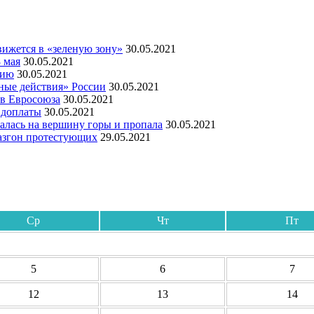
ижется в «зеленую зону»
30.05.2021
 мая
30.05.2021
мию
30.05.2021
ные действия» России
30.05.2021
ов Евросоюза
30.05.2021
 доплаты
30.05.2021
алась на вершину горы и пропала
30.05.2021
азгон протестующих
29.05.2021
Ср
Чт
Пт
5
6
7
12
13
14