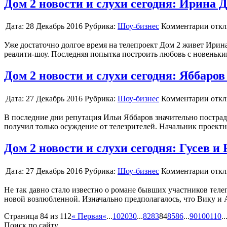
Дом 2 новости и слухи сегодня: Ирина
Дата:
28 Декабрь 2016
Рубрика:
Шоу-бизнес
Комментарии отк
Уже достаточно долгое время на телепроект Дом 2 живет Ирина
реалити-шоу. Последняя попытка построить любовь с новеньким
Дом 2 новости и слухи сегодня: Яббаров
Дата:
27 Декабрь 2016
Рубрика:
Шоу-бизнес
Комментарии отк
В последние дни репутация Ильи Яббаров значительно пострадал
получил только осуждение от телезрителей. Начальник проект
Дом 2 новости и слухи сегодня: Гусев и
Дата:
27 Декабрь 2016
Рубрика:
Шоу-бизнес
Комментарии отк
Не так давно стало известно о романе бывших участников тел
новой возлюбленной. Изначально предполагалось, что Вику и 
Страница 84 из 112
« Первая
«
...
10
20
30
...
82
83
84
85
86
...
90
100
110
..
Поиск по сайту