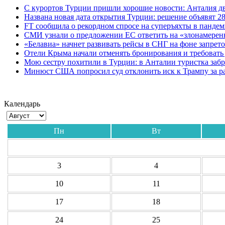
С курортов Турции пришли хорошие новости: Анталия дв
Названа новая дата открытия Турции: решение объявят 28
FT сообщила о рекордном спросе на суперъяхты в панде
СМИ узнали о предложении ЕС ответить на «злонамерен
«Белавиа» начнет развивать рейсы в СНГ на фоне запрет
Отели Крыма начали отменять бронирования и требовать
Мою сестру похитили в Турции: в Анталии туристка забр
Минюст США попросил суд отклонить иск к Трампу за р
Календарь
Пн
Вт
3
4
10
11
17
18
24
25