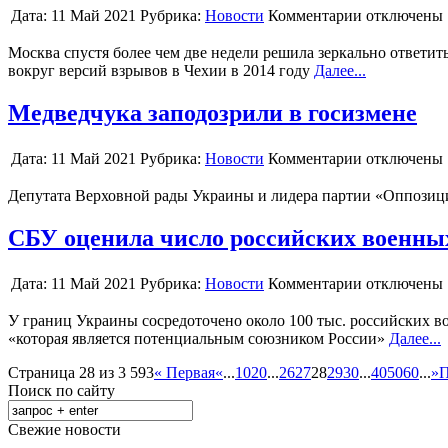
Дата:
11 Май 2021
Рубрика:
Новости
Комментарии отключены
Москва спустя более чем две недели решила зеркально ответи
вокруг версий взрывов в Чехии в 2014 году
Далее...
Медведчука заподозрили в госизмене
Дата:
11 Май 2021
Рубрика:
Новости
Комментарии отключены
Депутата Верховной рады Украины и лидера партии «Оппозиц
СБУ оценила число российских военных
Дата:
11 Май 2021
Рубрика:
Новости
Комментарии отключены
У границ Украины сосредоточено около 100 тыс. российских во
«которая является потенциальным союзником России»
Далее...
Страница 28 из 3 593
« Первая
«
...
10
20
...
26
27
28
29
30
...
40
50
60
...
»
П
Поиск по сайту
Свежие новости